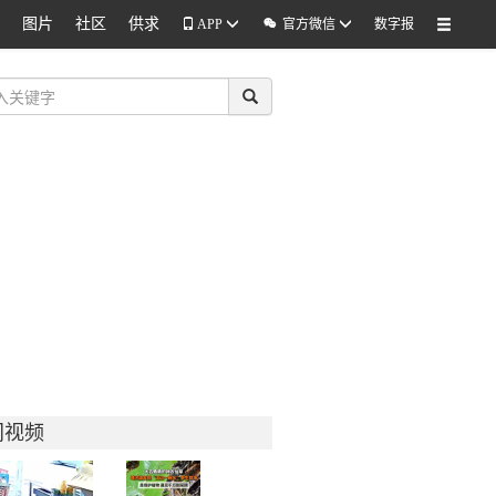
图片
社区
供求

APP
官方微信
数字报
门视频