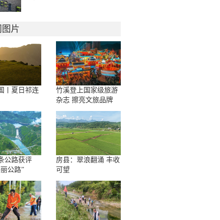
门图片
国丨夏日祁连
竹溪登上国家级旅游
杂志 擦亮文旅品牌
条公路获评
房县：翠浪翻涌 丰收
美丽公路”
可望