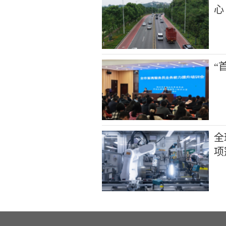
心
“
全
项