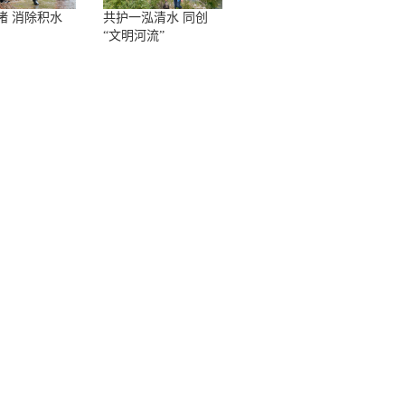
堵 消除积水
共护一泓清水 同创
“文明河流”