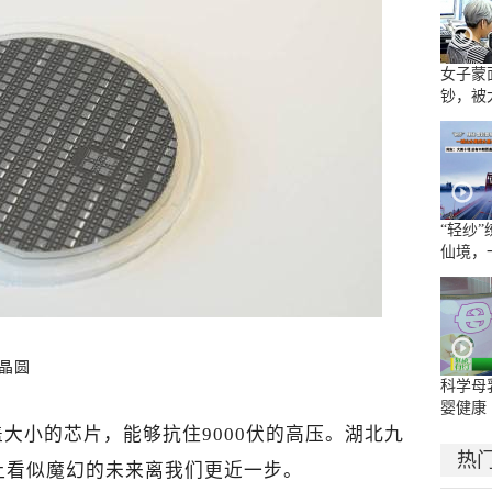
女子蒙
钞，被
“轻纱
仙境，
水墨长
晶圆
科学母
婴健康
大小的芯片，能够抗住9000伏的高压。湖北九
热
让看似魔幻的未来离我们更近一步。