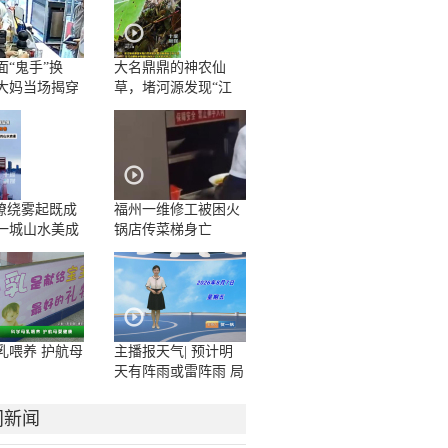
面“鬼手”换
大名鼎鼎的神农仙
大妈当场揭穿
草，堵河源发现“江
边一碗水”野生群落
”缭绕雾起既成
福州一维修工被困火
一城山水美成
锅店传菜梯身亡
卷
乳喂养 护航母
主播报天气| 预计明
天有阵雨或雷阵雨 局
地大雨或暴雨
门新闻