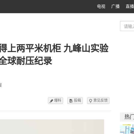
电视
广播
直播
得上两平米机柜 九峰山实验
新全球耐压纪录
报
爆料
投稿
意见反馈



热