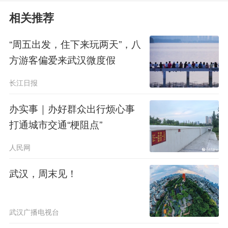
生构成的人才生态，以及政府对数字经
相关推荐
济的持续投入决心。
“周五出发，住下来玩两天”，八
一张网，让数据真正”动”起来
方游客偏爱来武汉微度假
长江日报
办实事｜办好群众出行烦心事
打通城市交通“梗阻点”
人民网
武汉，周末见！
数据喊了很多年，真正流通起来却
武汉广播电视台
一直是难题。武汉数据集团正在做