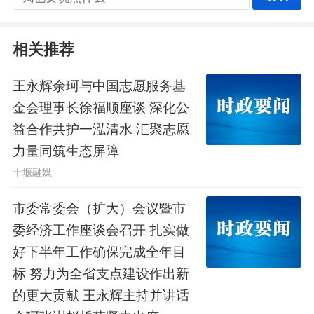
实领导包案机制，一抓到底、务求实
相关推荐
效，全面提升安全风险防范和社会治理
水平。
王永辉余珂与中国志愿服务基
金会理事长徐福顺座谈 深化公
会议指出，要把握绿色低碳发展新
益合作共护一泓清水 汇聚志愿
力量同筑生态屏障
形势，协同推进降碳、减污、扩绿、增
十堰融媒
长，走出一条符合十堰实际的绿色低碳
市委常委会（扩大）会议暨市
发展之路。要全力打好双碳考核攻坚
委经济工作座谈会召开 扎实做
战，积极争取政策与项目支持，把好新
好下半年工作确保完成全年目
增项目准入关，深挖存量企业降碳潜
标 努力为全省支点建设作出新
的更大贡献 王永辉主持并讲话
力。要探索生态价值转化新路径，抢抓