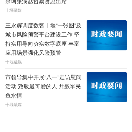
余珂张澍赵哲蔡贤忠出席
国家生态产品价值实现机制试点机遇，
十堰融媒
加快建设以好水为本底的生态经济，推
王永辉调度数智十堰“一张图”及
进生态产品价值核算，开发林业碳汇产
城市风险预警平台建设工作 坚
持实用导向夯实数字底座 丰富
品，发展林下经济，创新绿色金融产
应用场景强化风险预警
品，完善生态收益分配机制，让生态红
十堰融媒
利惠及广大群众。
市领导集中开展“八一”走访慰问
活动 致敬最可爱的人 共叙军民
编辑：董满
鱼水情
原创作品，未经许可禁止转载
十堰融媒
16