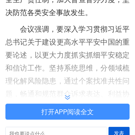
决防范各类安全事故发生。
会议强调，要深入学习贯彻习近平
总书记关于建设更高水平平安中国的重
要论述，以更大力度抓实抓细平安稳定
和信访工作。坚持系统思维，分领域梳
理化解风险隐患，通过个案找准共性问
题，畅通和规范群众诉求表达、利益协
调、权益保障通道。坚持标本兼治，紧
打开APP阅读全文
盯苗头性问题抓早抓小，以务实举措减
存量、控增量。坚持压实责任，严格落
发表