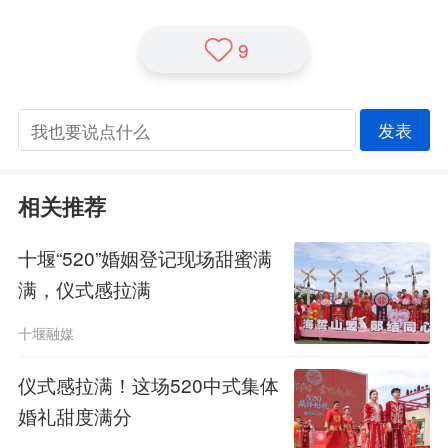
9
发表
相关推荐
十堰“520”婚姻登记现场甜蜜满
满，仪式感拉满
十堰融媒
仪式感拉满！这场520中式集体
婚礼甜度满分