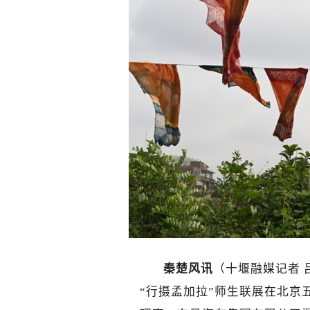
秦楚风讯
（
十堰融媒记者 
“行摄孟加拉”师生联展在北京