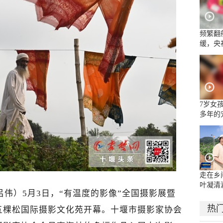
频繁翻
缓，央
流乱象
7岁女
多年的
面部被
嘴唇被
走在乡
叶凝清
吕伟
）5月3日，“有温度的影像”全国摄影展暨
热
五棵松国际摄影文化苑开幕。十堰市摄影家协会