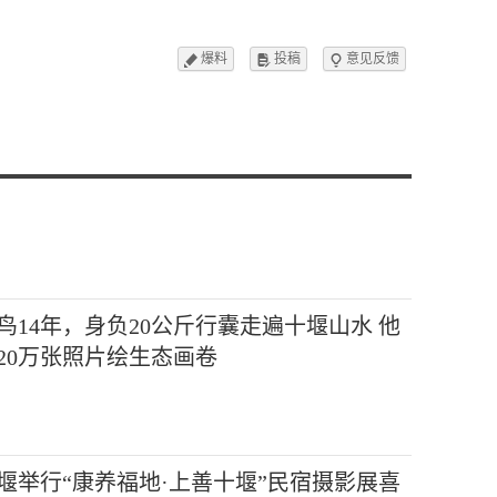
爆料
投稿
意见反馈



鸟14年，身负20公斤行囊走遍十堰山水 他
20万张照片绘生态画卷
堰举行“康养福地·上善十堰”民宿摄影展喜