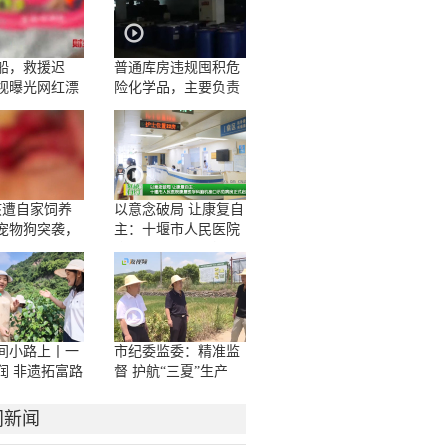
船，救援迟
普通库房违规囤积危
视曝光网红漂
险化学品，主要负责
人一问三不知
孩遭自家饲养
以意念破局 让康复自
宠物狗突袭，
主：十堰市人民医院
咬伤10多处，
康复医学科脑机接口
撕裂
示范病房正式启用
间小路上丨一
市纪委监委：精准监
润 非遗拓富路
督 护航“三夏”生产
门新闻