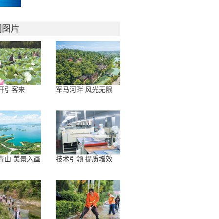
门图片
开引客来
军马河畔 风光无限
青山 美景入画
技术引领 提质增效