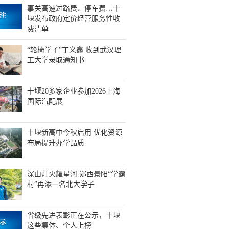
事关高速过路费、停车费…十
堰发布政府定价经营服务性收
费清单
“轮椅学子”丁义鑫 收到武汉理
工大学录取通知书
十堰20多家企业参加2026上海
国际汽配展
十堰新高中今秋启用 优化资源
布局提升办学品质
深山灯火耀星河 郧西景阳“学霸
村”再添一名北大学子
省级先进表彰正在公示，十堰
这些集体、个人上榜