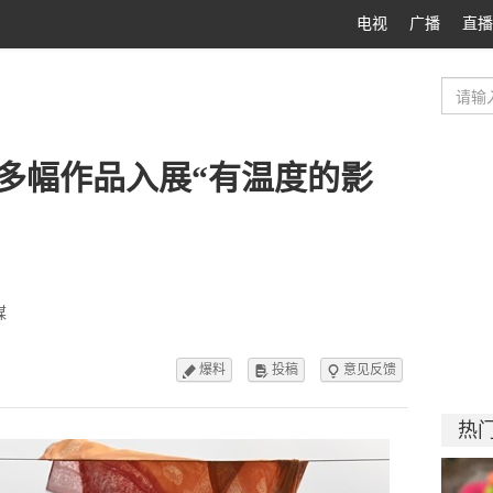
电视
广播
直播
多幅作品入展“有温度的影
媒
爆料
投稿
意见反馈



热