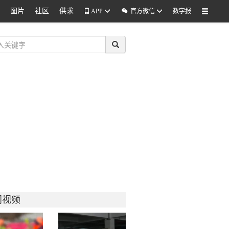
图片
社区
供求

APP
官方微信
数字报
门视频