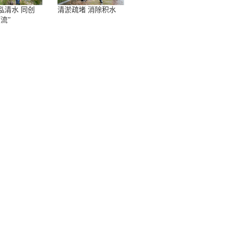
泓清水 同创
清淤疏堵 消除积水
流”