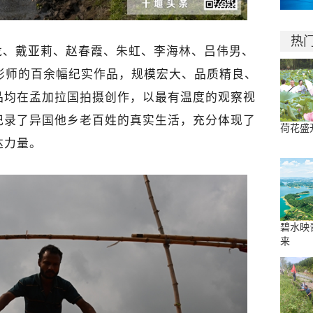
热
龙、戴亚莉、赵春霞、朱虹、李海林、吕伟男、
影师的百余幅纪实作品，规模宏大、品质精良、
品均在孟加拉国拍摄创作，以最有温度的观察视
记录了异国他乡老百姓的真实生活，充分体现了
荷花盛
达力量。
碧水映
来