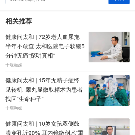
键血管也被保护好了。普通支架负
相关推荐
责“通路保障”，密网支架加弹簧圈负
健康问太和 | 72岁老人血尿拖
责“拆弹”，两者配合，既能防止动脉瘤
半年不敢查 太和医院电子软镜5
近期破裂，又能降低远期出血、复发和
分钟无痛“探明真相”
血管闭塞的风险，兼顾了近期效果和远
十堰融媒
期预后。
健康问太和 | 15年无精子症终
见转机 睾丸显微取精术为患者
手术严格按照术前规划，在影像引
找回“生命种子”
导下精准操作，顺利完成了支架植入和
十堰融媒
弹簧圈填塞。整个手术是微创介入，不
健康问太和 | 10岁女孩双侧鼓
需要开颅，对高龄患者尤其友好。术后
膜穿孔近90% 耳内镜微创术“重