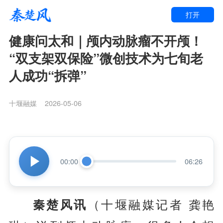
打开
健康问太和｜颅内动脉瘤不开颅！
“双支架双保险”微创技术为七旬老
人成功“拆弹”
十堰融媒
2026-05-06
00:00
06:26
秦楚风讯
（十堰融媒记者 龚艳