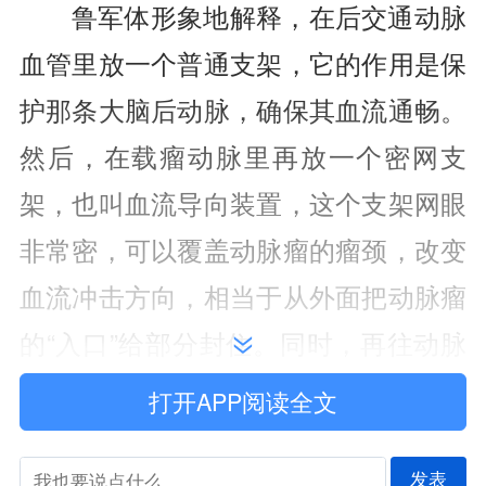
鲁军体形象地解释，在后交通动脉
血管里放一个普通支架，它的作用是保
护那条大脑后动脉，确保其血流通畅。
然后，在载瘤动脉里再放一个密网支
架，也叫血流导向装置，这个支架网眼
非常密，可以覆盖动脉瘤的瘤颈，改变
血流冲击方向，相当于从外面把动脉瘤
的“入口”给部分封住。同时，再往动脉
瘤里填入弹簧圈，重点是严密封堵子瘤
打开APP阅读全文
部位——也就是那个最有可能先破裂出
血的部位。这样，动脉瘤被填好了，关
发表