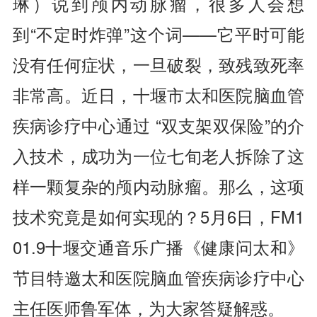
琳）
说到颅内动脉瘤，很多人会想
到“不定时炸弹”这个词——它平时可能
没有任何症状，一旦破裂，致残致死率
非常高。近日，十堰市太和医院脑血管
疾病诊疗中心
通过
“双支架双保险”的介
入技术
，
成功为一位七旬老人拆除了这
样一颗复杂的颅内动脉瘤。
那么，
这项
技术究竟
是
如何实现
的
？5月6日，FM1
01.9十堰交通音乐广播《健康问太和》
节目特邀太和医院脑血管疾病诊疗中心
主任医师鲁军体，为大家
答疑解惑
。