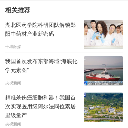
的植被覆盖度与土壤湿度导致土壤温度
相关推荐
显著降低，对粟黍种植产生重要影响，
湖北医药学院科研团队解锁郧
阳中药材产业新密码
该时期燕辽大部分地区已不适于粟黍种
十堰融媒
植，促使粟作农业发展中心南移至土壤
温度更高且适于粟黍种植的黄土高原。
我国首次发布东部海域“海底化
学元素图”
· 距今6000年前至4000年前，相对
央视新闻
温暖且稳定的土壤温度以及较低的植被
精准杀伤癌细胞利器！我国首
覆盖度，促进了粟作农业的快速发展与
次实现医用级阿尔法同位素居
广泛扩张，为中国北方新石器时代晚期
里级量产
文化繁荣奠定了重要经济基础。
央视新闻