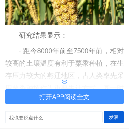
研究结果显示：
· 距今8000年前至7500年前，相对
较高的土壤温度有利于粟黍种植，在生
存压力较大的燕辽地区，古人类率先采
用粟黍种植作为重要生计方式。同一时
打开APP阅读全文
期，在黄土高原古人类的生计仍以狩猎
为主。
发表
· 距今7500年前至6000年前，较高