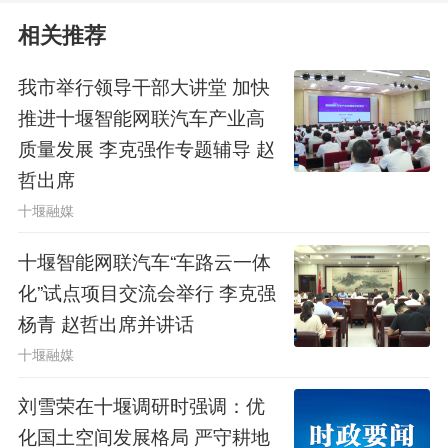
同志，市人民检察院负责同志，市人大
相关推荐
常委会相关机构负责同志、部分机关干
我市举行领导干部大讲堂 加快
部，各县（市、区）人大常委会负责同
推进十堰智能网联汽车产业高
志，部分市人大代表，市直有关部门负
质量发展 李克强作专题辅导 赵
责同志列席会议。
哲出席
十堰融媒
编辑：张红艳
十堰智能网联汽车“车路云一体
原创作品，未经许可禁止转载
化”试点项目交流会举行 李克强
杨青 赵哲出席并讲话
11
十堰融媒
刘雪荣在十堰调研时强调：优
化国土空间发展格局 严守耕地