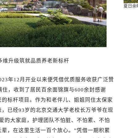
夏日余
多维升级筑就品质养老新标杆
023年12月开业以来便凭借优质服务收获广泛赞
满住，收到了居民百余面锦旗与600余封感谢
老的标杆项目。作为和老伴儿、姐姐同住太保家
表，已经93岁的北京交通大学老校长万爷爷在现
满爱的大家庭，护理团队不怕脏、不怕累、不怕
长辈，在这里生活一百个放心。”凭借一期积累