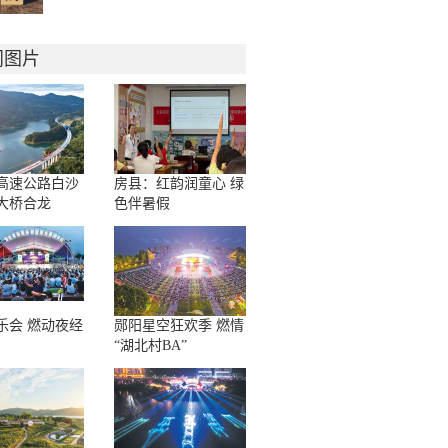
门图片
高速公路白沙
房县：红韵润童心 绿
特大桥合龙
色伴暑假
乐会 燃动夜经
郧阳星空狂欢季 燃情
“湖北村BA”