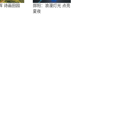
晖 诗画田园
郧阳：浪漫灯光 点亮
夏夜