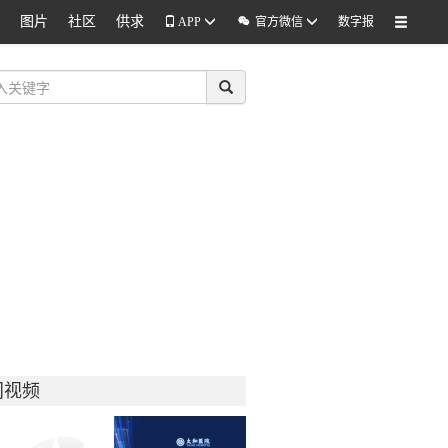
图片
社区
供求

APP
官方微信
数字报
门视频