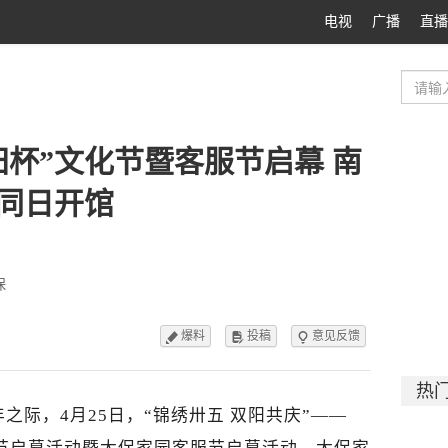
电视
广播
直播
双阳杯”文化节暨客服节启幕 南
同日开馆
保
爆料
投稿
意见反馈



热
之际，4月25日，“锦绣卅五 双阳共庆”——