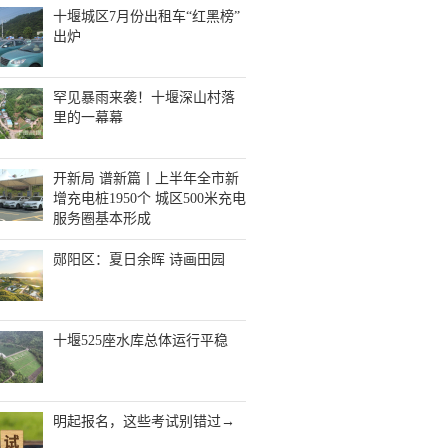
十堰城区7月份出租车“红黑榜”
出炉
罕见暴雨来袭！十堰深山村落
里的一幕幕
开新局 谱新篇丨上半年全市新
增充电桩1950个 城区500米充电
服务圈基本形成
郧阳区：夏日余晖 诗画田园
十堰525座水库总体运行平稳
明起报名，这些考试别错过→