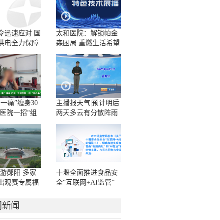
令迅速应对 国
太和医院：解锁帕金
供电全力保障
森困局 重燃生活希望
电无忧
一痛”缠身30
主播报天气|预计明后
和医院一招“组
两天多云有分散阵雨
解顽疾
或雷阵雨
A游郧阳 多家
十堰全面推进食品安
出观赛专属福
全“互联网+AI监管”
工作
门新闻