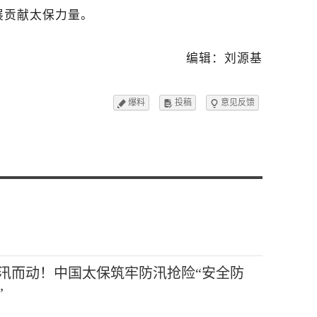
展贡献太保力量。
编辑：刘源基
爆料
投稿
意见反馈



汛而动！中国太保筑牢防汛抢险“安全防
”