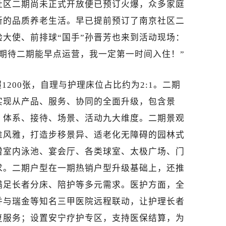
社区二期尚未正式开放便已预订火爆，众多家庭
新的品质养老生活。早已提前预订了南京社区二
大使、前排球“国手”孙晋芳也来到活动现场：
期待二期能早点运营，我一定第一时间入住！”
200张，自理与护理床位占比约为2:1。二期
实现从产品、服务、协同的全面升级，包含景
、体系、接待、场景、活动九大维度。二期景观
淮风雅，打造步移景异、适老化无障碍的园林式
增室内泳池、宴会厅、各类球室、太极广场、门
求。二期户型在一期热销户型升级基础上，还推
，满足长者分床、陪护等多元需求。医护方面，全
并与瑞金等知名三甲医院远程联动，让护理长者
复服务；设置安宁疗护专区，支持医保结算，为