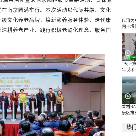
文化节启幕活动暨太保家园客服节启幕活动、太保家
式在南京圆满举行。本次活动以代际共融、文化
升级文化养老品牌、焕新颐养服务体验、迭代康
以汛为
网十堰
园深耕养老产业、践行积极老龄化理念、服务国
群众用
“天下第
年 太
合拳”
看村B
景区推
利
热