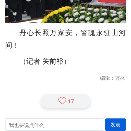
丹心长照万家安，
警魂永驻山河
间！
（记者 关前裕
）
编辑：万林
17
发表