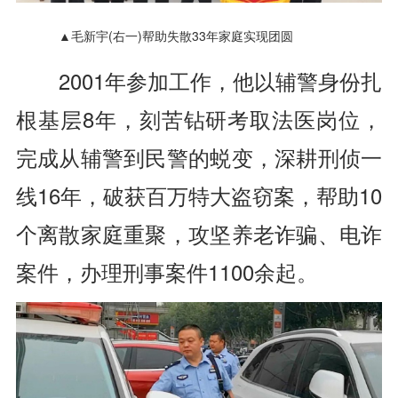
▲毛新宇(右一)帮助失散33年家庭实现团圆
2001年参加工作，
他以辅警身份扎
根基层8年，
刻苦钻研考取法医岗位，
完成从辅警到民警的蜕变，
深耕刑侦一
线16年，
破获百万特大盗窃案，
帮助10
个离散家庭重聚，
攻坚养老诈骗、电诈
案件，
办理刑事案件1100余起。