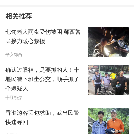
相关推荐
七旬老人雨夜受伤被困 郧西警
民接力暖心救援
平安郧西
确认过眼神，是要抓的人！十
堰民警下班坐公交，顺手抓了
个嫌疑人
十堰融媒
香港游客丢包求助，武当民警
快速寻回