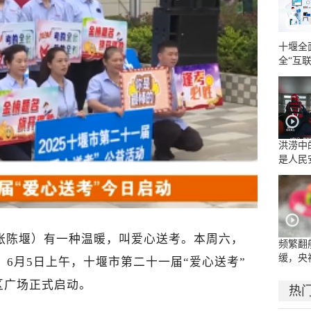
十堰全
全“互联
工作
洪涝中
是人民
源！辛
张陈堰）
有一种温暖，叫爱心送考。本周六，
频繁翻
缓，央
，6月5日上午，十堰市第二十一届“爱心送考”
流乱象
区广场正式启动。
热