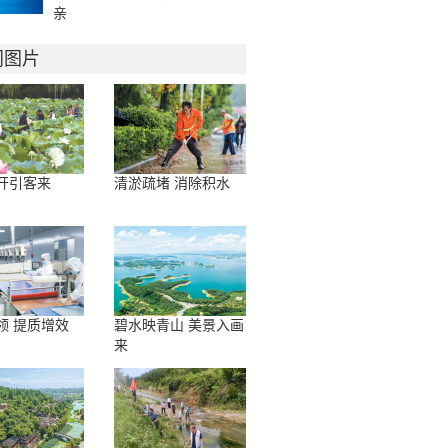
亲
门图片
开引客来
清淤疏堵 消除积水
领 提质增效
碧水映青山 美景入画
来