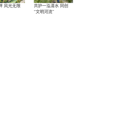
畔 风光无限
共护一泓清水 同创
“文明河流”