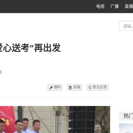
电视
广播
直播
爱心送考”再出发
电
爆料
投稿
意见反馈



热