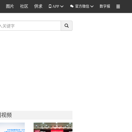
图片
社区
供求

APP
官方微信
数字报
门视频