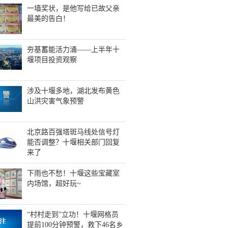
一墙奖状，是他写给已故父亲
最美的告白！
夯基蓄能活力涌——上半年十
堰项目投资观察
涉及十堰多地，湖北发布黄色
山洪灾害气象预警
北京路百强塔斑马线处信号灯
能否调整？十堰相关部门回复
来了
下雨也不愁！十堰这些宝藏室
内场馆，超好玩~
“村村走到”立功！十堰网格员
提前100分钟预警，救下46名乡