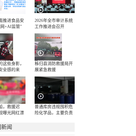
面推进食品安
2026年全市审计系统
网+AI监管”
工作推进会召开
的这些身影，
秭归县消防救援局开
安全感的来
展紧急救援
苦了
船，救援迟
普通库房违规囤积危
视曝光网红漂
险化学品，主要负责
人一问三不知
门新闻