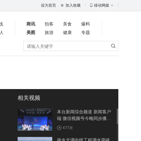
设为首页
加入收藏
移动网媒
线
商讯
拍客
美食
爆料
人
美图
旅游
健康
专题
相关视频
本台新闻综合频道 新闻客户
端 微信视频号今晚同步播出
《周五面对面》聚焦竹溪：
477次
建强省际节点县 做优农旅大
文章
南水北调中线工程调水突破