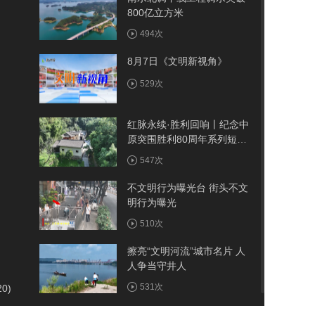
800亿立方米
494次
8月7日《文明新视角》
529次
红脉永续·胜利回响丨纪念中
原突围胜利80周年系列短视
频——古院
547次
不文明行为曝光台 街头不文
明行为曝光
510次
擦亮“文明河流”城市名片 人
人争当守井人
531次
20)
我市首例医保报销人工耳蜗