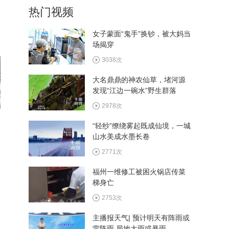
热门视频
植入手术成功实施
512次
女子蒙面“鬼手”换钞，被大妈当
场揭穿
西十高铁执行优惠票价 十堰
往返西安6.4折起
3038次
518次
大名鼎鼎的神农仙草，堵河源
发现“江边一碗水”野生群落
看村BA畅游郧阳 多家景区
推出观赛福利
2978次
560次
“轻纱”缭绕雾起既成仙境，一城
山水美成水墨长卷
湖北省和美乡村篮球大赛总
决赛8月13日在郧阳区开赛
2771次
483次
福州一维修工被困火锅店传菜
梯身亡
2753次
主播报天气| 预计明天有阵雨或
雷阵雨 局地大雨或暴雨