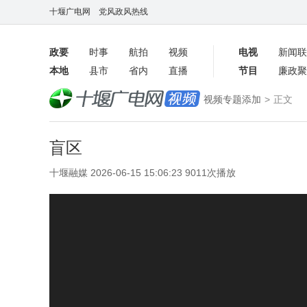
十堰广电网
党风政风热线
政要
时事
航拍
视频
电视
新闻联
本地
县市
省内
直播
节目
廉政聚
客户端
视频专题添加
>
正文
数字报
盲区
十堰融媒 2026-06-15 15:06:23 9011次播放