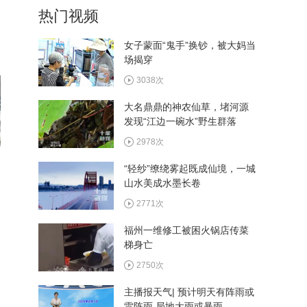
热门视频
植入手术成功实施
508次
女子蒙面“鬼手”换钞，被大妈当
场揭穿
西十高铁执行优惠票价 十堰
往返西安6.4折起
3038次
517次
大名鼎鼎的神农仙草，堵河源
发现“江边一碗水”野生群落
看村BA畅游郧阳 多家景区
推出观赛福利
2978次
560次
“轻纱”缭绕雾起既成仙境，一城
山水美成水墨长卷
湖北省和美乡村篮球大赛总
决赛8月13日在郧阳区开赛
2771次
483次
福州一维修工被困火锅店传菜
梯身亡
2750次
主播报天气| 预计明天有阵雨或
雷阵雨 局地大雨或暴雨