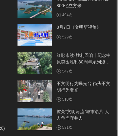
800亿立方米
494次
8月7日《文明新视角》
529次
红脉永续·胜利回响丨纪念中
原突围胜利80周年系列短视
频——古院
547次
不文明行为曝光台 街头不文
明行为曝光
510次
擦亮“文明河流”城市名片 人
人争当守井人
531次
20)
我市首例医保报销人工耳蜗