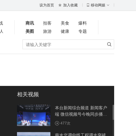
设为首页
加入收藏
移动网媒
线
商讯
拍客
美食
爆料
人
美图
旅游
健康
专题
相关视频
本台新闻综合频道 新闻客户
端 微信视频号今晚同步播出
《周五面对面》聚焦竹溪：
477次
建强省际节点县 做优农旅大
文章
南水北调中线工程调水突破