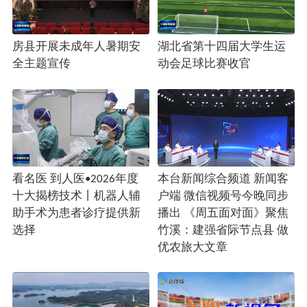
房县开展未成年人暑期安
湖北省第十四届大学生运
全主题宣传
动会足球比赛收官
看名医 到人医•2026年度
本台新闻综合频道 新闻客
十大揭榜技术丨机器人辅
户端 微信视频号今晚同步
助手术为患者诊疗提供新
播出 《周五面对面》聚焦
选择
竹溪：建强省际节点县 做
优农旅大文章