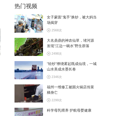
热门视频
植入手术成功实施
469次
女子蒙面“鬼手”换钞，被大妈当
场揭穿
西十高铁执行优惠票价 十堰
往返西安6.4折起
2568次
475次
大名鼎鼎的神农仙草，堵河源
发现“江边一碗水”野生群落
看村BA畅游郧阳 多家景区
推出观赛福利
2498次
506次
“轻纱”缭绕雾起既成仙境，一城
山水美成水墨长卷
湖北省和美乡村篮球大赛总
决赛8月13日在郧阳区开赛
2346次
450次
福州一维修工被困火锅店传菜
梯身亡
2299次
科学母乳喂养 护航母婴健康