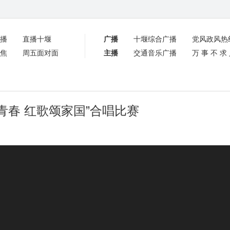
播
直播十堰
广播
十堰综合广播
党风政风热
焦
周五面对面
主播
交通音乐广播
万事不求
青春 红歌颂家国”合唱比赛