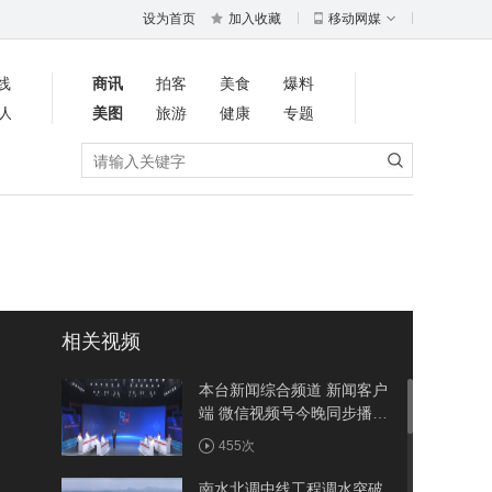
设为首页
加入收藏
移动网媒
线
商讯
拍客
美食
爆料
人
美图
旅游
健康
专题
相关视频
本台新闻综合频道 新闻客户
端 微信视频号今晚同步播出
《周五面对面》聚焦竹溪：
455次
建强省际节点县 做优农旅大
文章
南水北调中线工程调水突破