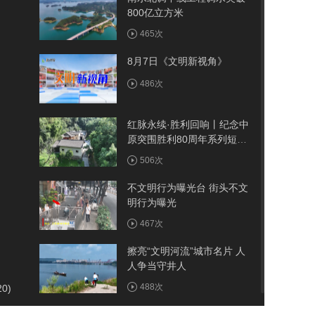
800亿立方米
465次
8月7日《文明新视角》
486次
红脉永续·胜利回响丨纪念中
原突围胜利80周年系列短视
频——古院
506次
不文明行为曝光台 街头不文
明行为曝光
467次
擦亮“文明河流”城市名片 人
人争当守井人
488次
20)
我市首例医保报销人工耳蜗