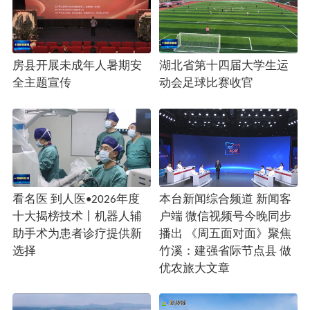
房县开展未成年人暑期安
湖北省第十四届大学生运
全主题宣传
动会足球比赛收官
看名医 到人医•2026年度
本台新闻综合频道 新闻客
十大揭榜技术丨机器人辅
户端 微信视频号今晚同步
助手术为患者诊疗提供新
播出 《周五面对面》聚焦
选择
竹溪：建强省际节点县 做
优农旅大文章