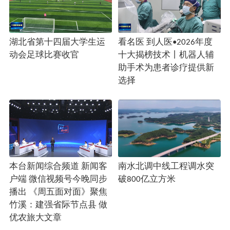
湖北省第十四届大学生运
看名医 到人医•2026年度
动会足球比赛收官
十大揭榜技术丨机器人辅
助手术为患者诊疗提供新
选择
本台新闻综合频道 新闻客
南水北调中线工程调水突
户端 微信视频号今晚同步
破800亿立方米
播出 《周五面对面》聚焦
竹溪：建强省际节点县 做
优农旅大文章