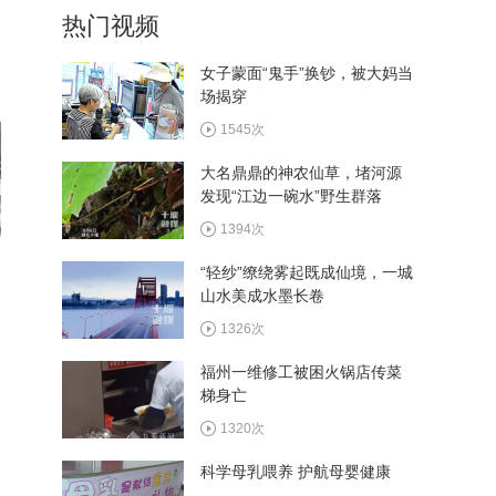
热门视频
植入手术成功实施
359次
女子蒙面“鬼手”换钞，被大妈当
场揭穿
西十高铁执行优惠票价 十堰
往返西安6.4折起
1545次
372次
大名鼎鼎的神农仙草，堵河源
发现“江边一碗水”野生群落
看村BA畅游郧阳 多家景区
推出观赛福利
1394次
384次
“轻纱”缭绕雾起既成仙境，一城
山水美成水墨长卷
湖北省和美乡村篮球大赛总
决赛8月13日在郧阳区开赛
1326次
364次
福州一维修工被困火锅店传菜
梯身亡
1320次
科学母乳喂养 护航母婴健康