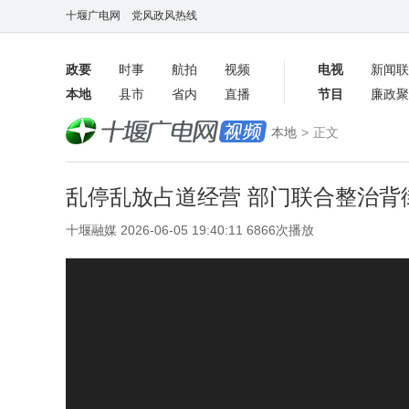
十堰广电网
党风政风热线
政要
时事
航拍
视频
电视
新闻联
本地
县市
省内
直播
节目
廉政聚
客户端
本地
>
正文
数字报
乱停乱放占道经营 部门联合整治背街
十堰融媒 2026-06-05 19:40:11 6866次播放