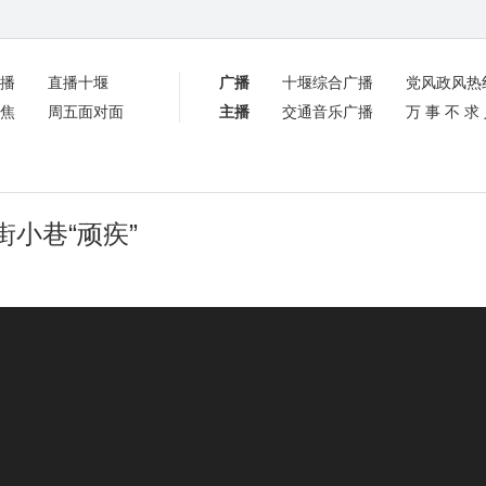
播
直播十堰
广播
十堰综合广播
党风政风热
焦
周五面对面
主播
交通音乐广播
万事不求
小巷“顽疾”