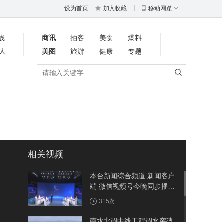
设为首页
加入收藏
移动网媒
线
商讯
拍客
美食
爆料
人
美图
旅游
健康
专题
相关视频
本台新闻综合频道 新闻客户
端 微信视频号今晚同步播出
《周五面对面》聚焦竹溪：
315次
建强省际节点县 做优农旅大
文章
南水北调中线工程调水突破