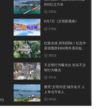
800亿立方米
330次
8月7日《文明新视角》
379次
红脉永续·胜利回响丨纪念中
原突围胜利80周年系列短视
频——古院
382次
不文明行为曝光台 街头不文
明行为曝光
337次
擦亮“文明河流”城市名片 人
人争当守井人
363次
20)
我市首例医保报销人工耳蜗