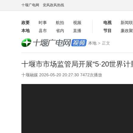
十堰广电网
党风政风热线
政要
时事
航拍
视频
电视
新闻联
本地
县市
省内
直播
节目
廉政聚
客户端
本地
>
正文
数字报
十堰市市场监管局开展“5·20世界计
十堰融媒 2026-05-20 20:27:30 7472次播放