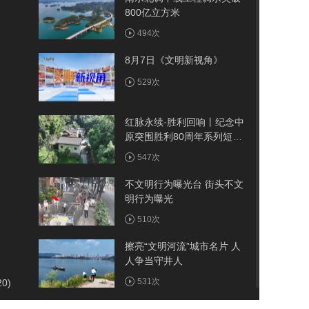
800亿立方米
494次
8月7日《文明新视角》
529次
红脉永续·胜利回响丨纪念中
原突围胜利80周年系列短视
频——古院
547次
不文明行为曝光台 街头不文
明行为曝光
510次
擦亮“文明河流”城市名片 人
人争当守井人
531次
20)
我市首例医保报销人工耳蜗