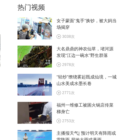
热门视频
植入手术成功实施
509次
女子蒙面“鬼手”换钞，被大妈当
场揭穿
西十高铁执行优惠票价 十堰
往返西安6.4折起
3038次
517次
大名鼎鼎的神农仙草，堵河源
发现“江边一碗水”野生群落
看村BA畅游郧阳 多家景区
推出观赛福利
2978次
560次
“轻纱”缭绕雾起既成仙境，一城
山水美成水墨长卷
湖北省和美乡村篮球大赛总
决赛8月13日在郧阳区开赛
2771次
483次
福州一维修工被困火锅店传菜
梯身亡
2753次
主播报天气| 预计明天有阵雨或
雷阵雨 局地大雨或暴雨