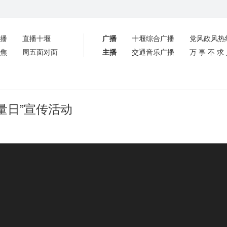
播
直播十堰
广播
十堰综合广播
党风政风热
焦
周五面对面
主播
交通音乐广播
万事不求
量日”宣传活动