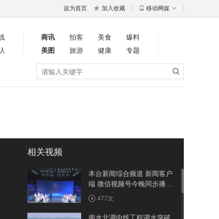
设为首页
加入收藏
移动网媒
线
商讯
拍客
美食
爆料
人
美图
旅游
健康
专题
相关视频
本台新闻综合频道 新闻客户
端 微信视频号今晚同步播出
《周五面对面》聚焦竹溪：
477次
建强省际节点县 做优农旅大
文章
南水北调中线工程调水突破