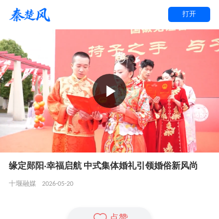
打开
缘定郧阳·幸福启航 中式集体婚礼引领婚俗新风尚
2026-05-20
十堰融媒
点赞