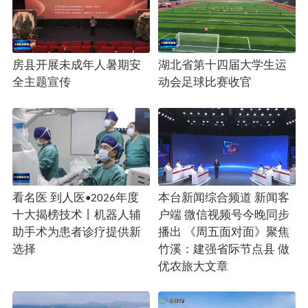
房县开展未成年人暑期安
湖北省第十四届大学生运
全主题宣传
动会足球比赛收官
看名医 到人医•2026年度
本台新闻综合频道 新闻客
十大揭榜技术丨机器人辅
户端 微信视频号今晚同步
助手术为患者诊疗提供新
播出 《周五面对面》聚焦
选择
竹溪：建强省际节点县 做
优农旅大文章