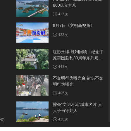
800亿立方米
417次
8月7日《文明新视角》
433次
红脉永续·胜利回响丨纪念中
原突围胜利80周年系列短视
频——古院
442次
不文明行为曝光台 街头不文
明行为曝光
405次
擦亮“文明河流”城市名片 人
人争当守井人
416次
20)
我市首例医保报销人工耳蜗