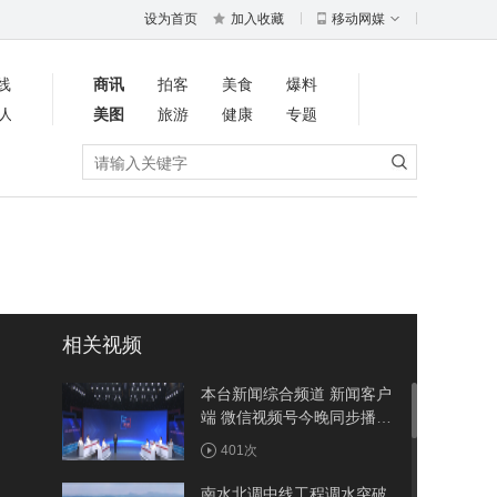
设为首页
加入收藏
移动网媒
线
商讯
拍客
美食
爆料
人
美图
旅游
健康
专题
相关视频
本台新闻综合频道 新闻客户
端 微信视频号今晚同步播出
《周五面对面》聚焦竹溪：
401次
建强省际节点县 做优农旅大
文章
南水北调中线工程调水突破