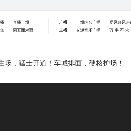
播
直播十堰
广播
十堰综合广播
党风政风热
焦
周五面对面
主播
交通音乐广播
万事不求
堰主场，猛士开道！车城排面，硬核护场！