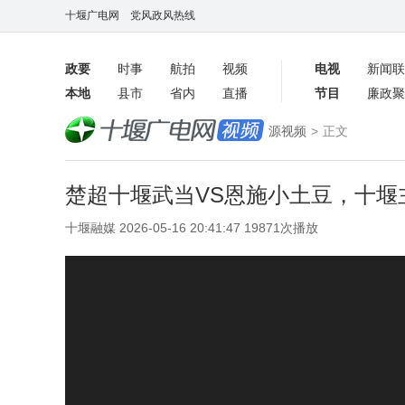
十堰广电网
党风政风热线
政要
时事
航拍
视频
电视
新闻联
本地
县市
省内
直播
节目
廉政聚
客户端
源视频
>
正文
数字报
楚超十堰武当VS恩施小土豆，十
十堰融媒 2026-05-16 20:41:47 19871次播放