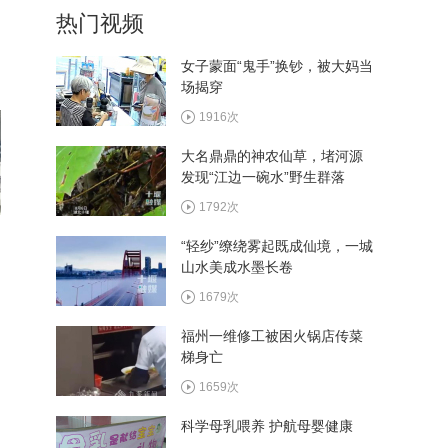
热门视频
植入手术成功实施
420次
女子蒙面“鬼手”换钞，被大妈当
场揭穿
西十高铁执行优惠票价 十堰
往返西安6.4折起
1916次
419次
大名鼎鼎的神农仙草，堵河源
发现“江边一碗水”野生群落
看村BA畅游郧阳 多家景区
推出观赛福利
1792次
442次
“轻纱”缭绕雾起既成仙境，一城
山水美成水墨长卷
湖北省和美乡村篮球大赛总
决赛8月13日在郧阳区开赛
1679次
409次
福州一维修工被困火锅店传菜
梯身亡
1659次
科学母乳喂养 护航母婴健康