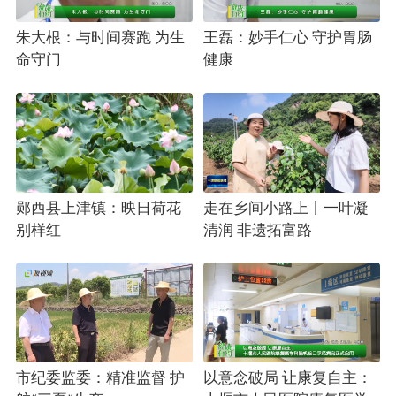
朱大根：与时间赛跑 为生
王磊：妙手仁心 守护胃肠
命守门
健康
郧西县上津镇：映日荷花
走在乡间小路上丨一叶凝
别样红
清润 非遗拓富路
市纪委监委：精准监督 护
以意念破局 让康复自主：