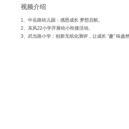
视频介绍
1、中岳路幼儿园：感恩成长 梦想启航。
2、东风22小学开展幼小衔接活动。
3、武当路小学：创新无纸化测评，让成长 “趣” 味盎