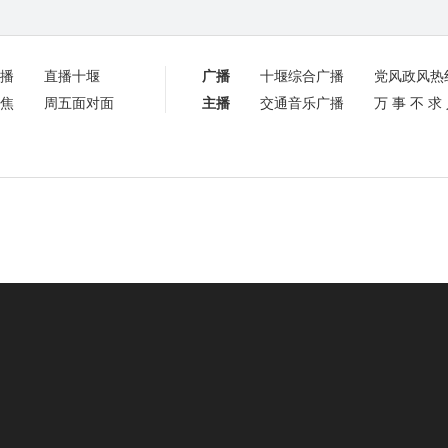
播
直播十堰
广播
十堰综合广播
党风政风热
焦
周五面对面
主播
交通音乐广播
万事不求