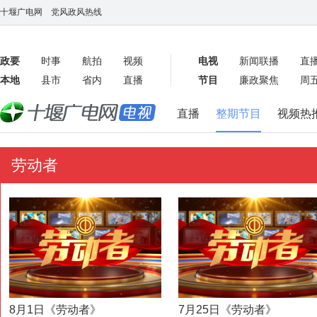
十堰广电网
党风政风热线
政要
时事
航拍
视频
电视
新闻联播
直
本地
县市
省内
直播
节目
廉政聚焦
周
客户端
直播
整期节目
视频热
数字报
劳动者
8月1日《劳动者》
7月25日《劳动者》