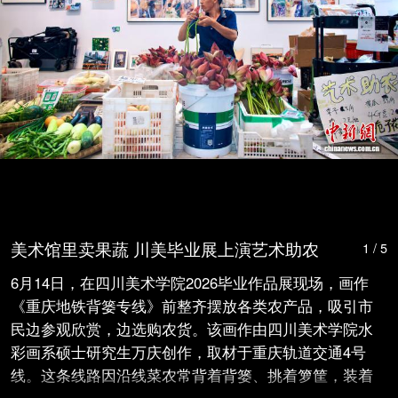
美术馆里卖果蔬 川美毕业展上演艺术助农
1 / 5
6月14日，在四川美术学院2026毕业作品展现场，画作
《重庆地铁背篓专线》前整齐摆放各类农产品，吸引市
民边参观欣赏，边选购农货。该画作由四川美术学院水
彩画系硕士研究生万庆创作，取材于重庆轨道交通4号
线。这条线路因沿线菜农常背着背篓、挑着箩筐，装着
新鲜蔬菜水果，乘坐列车进城售卖，被亲切称为“背篓专