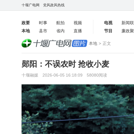
十堰广电网
党风政风热线
政要
时事
航拍
视频
电视
新闻联
本地
县市
省内
直播
节目
廉政聚
客户端
本地
>
正文
数字报
郧阳：不误农时 抢收小麦
十堰融媒 2026-06-05 16:18:09 58080阅读