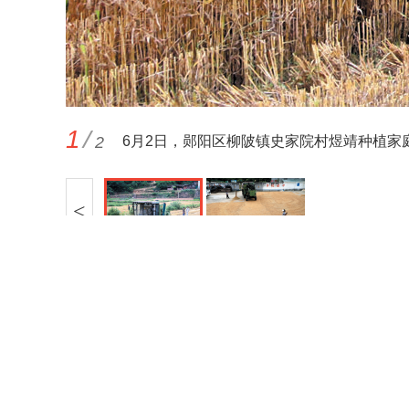
1
/
2
6月2日，郧阳区柳陂镇史家院村煜靖种植家
<
鄂新网备：420302
互联网新闻信息服