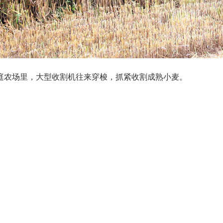
庭农场里，大型收割机往来穿梭，抓紧收割成熟小麦。
主管：中共十堰市委宣传部 主办：十堰市融媒体中心 出品：十堰广电网
新闻热线：0719-8011110 网站值班、新闻客户端：0719-8683077
务许可证编号: 42120190007
网络视听许可证117420059号
鄂ICP0800437
十堰市公安局举报电话：110
© 2001-2026 十堰市融媒体中心 十堰广电网 版权所有 未经同意不得复制或镜像