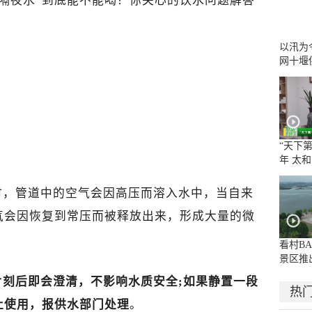
“隔夜水”到底能不能喝？你关心的饮水问题解答
以汛为
网十堰
群众用
“天下第
年 太
合拳”
时，管道中的空气会因高压而溶入水中，当自来
气会因恢复到常压而被释放出来，形成大量的微
看村B
景区推
利
片刻后即会澄清，不影响水质安全;如果静置一段
热
止使用，报供水部门处理
。