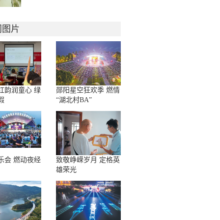
门图片
红韵润童心 绿
郧阳星空狂欢季 燃情
假
“湖北村BA”
乐会 燃动夜经
致敬峥嵘岁月 定格英
雄荣光