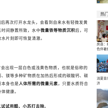
热
回后再次打开水龙头，会看到自来水有轻微发黄
长时间静置所致，水中
微量铁等物质沉积
后，可
放水片刻即可恢复清澈。
房县：
色伴暑
时会出现一层白色或浅黄色物质，也就是俗称的
钙、镁等多种矿物质在加热后形成的碳酸钙、碳
消夏音
济
质本身也是
人体所需的微量元素
，只要水质符合
身体健康。
以试试用醋、小苏打去除
。