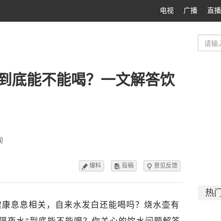
电视
广播
直播
”到底能不能喝？一文解答饮
闻
爆料
投稿
意见反馈



热
健康息息相关，自来水发白还能喝吗？烧水壶有