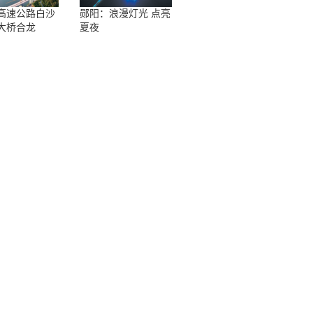
高速公路白沙
郧阳：浪漫灯光 点亮
特大桥合龙
夏夜