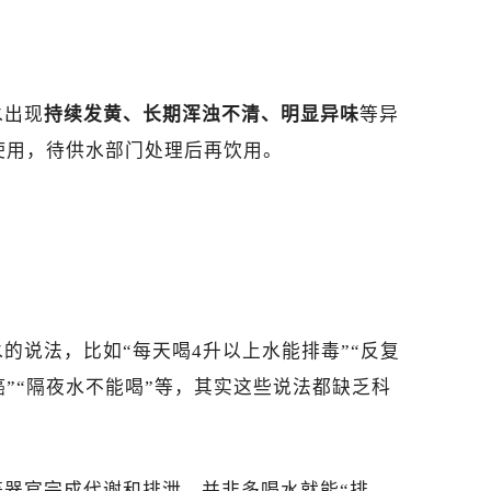
水出现
持续发黄、长期浑浊不清、明显异味
等异
使用，待供水部门处理后再饮用。
的说法，比如“每天喝4升以上水能排毒”“反复
”“隔夜水不能喝”等，其实这些说法都缺乏科
等器官完成代谢和排泄，并非多喝水就能“排