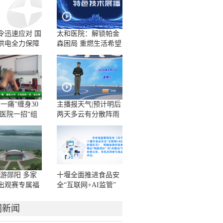
令迅速应对 国
太和医院：解锁帕金
供电全力保障
森困局 重燃生活希望
电无忧
一痛”缠身30
主播报天气|预计明后
和医院一招“组
两天多云有分散阵雨
解顽疾
或雷阵雨
A游郧阳 多家
十堰全面推进食品安
出观赛专属福
全“互联网+AI监管”
工作
门新闻