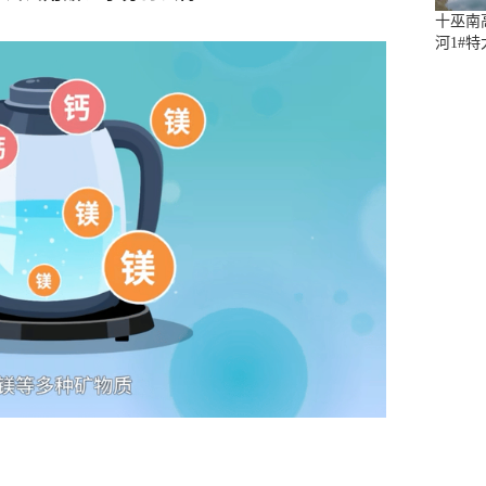
十巫南
河1#