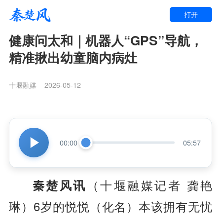
打开
健康问太和｜机器人“GPS”导航，
精准揪出幼童脑内病灶
十堰融媒
2026-05-12
00:00
05:57
秦楚风讯
（十堰融媒记者 龚艳
琳）6
岁的悦悦（化名）本该拥有无忧