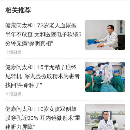
童患者尤为友好。
相关推荐
活检病理结果最终明确为低级别弥
健康问太和 | 72岁老人血尿拖
半年不敢查 太和医院电子软镜5
漫性胶质瘤。胡钧涛解释，这类肿瘤恶
分钟无痛“探明真相”
性程度较低、生长相对缓慢，治疗效果
十堰融媒
较好，但仍存在复发风险。明确诊断
健康问太和 | 15年无精子症终
后，后续治疗即可“有的放矢”——既可
见转机 睾丸显微取精术为患者
找回“生命种子”
避免盲目大开颅，也能为患儿制定针对
十堰融媒
性、个体化的放化疗方案。可以说，机
健康问太和 | 10岁女孩双侧鼓
器人活检以最小代价，换来了最关键的
膜穿孔近90% 耳内镜微创术“重
治疗决策依据。
建听力屏障”