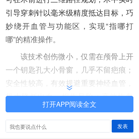
引导穿刺针以毫米级精度抵达目标，巧
妙绕开血管与功能区，实现“指哪打
哪”的精准操作。
该技术创伤微小，仅需在颅骨上开
一个钥匙孔大小骨窗，几乎不留疤痕；
安全性较高，有效规避重要神经血管，
极大降低出血、损伤风险；高效恢复
打开APP阅读全文
快，穿刺过程仅需十几分钟，患儿术后
第二天即可下床活动。相较于传统开颅
发表
或框架立体定向活检，机器人技术对儿