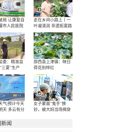
破局 让康复自
走在乡间小路上丨一
堰市人民医院
叶凝清润 非遗拓富路
学科脑机接口
房正式启用
监委：精准监
郧西县上津镇：映日
“三夏”生产
荷花别样红
天气|预计今天
女子蒙面“鬼手”换
明天 多云有分
钞，被大妈当场揭穿
或雷阵雨
门新闻