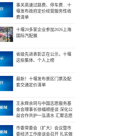
事关高速过路费、停车费…十
堰发布政府定价经营服务性收
费清单
十堰20多家企业参加2026上海
国际汽配展
省级先进表彰正在公示，十堰
这些集体、个人上榜
最新！十堰发布景区门票及配
套交通定价清单
王永辉余珂与中国志愿服务基
金会理事长徐福顺座谈 深化公
益合作共护一泓清水 汇聚志愿
力量同筑生态屏障
市委常委会（扩大）会议暨市
委经济工作座谈会召开 扎实做