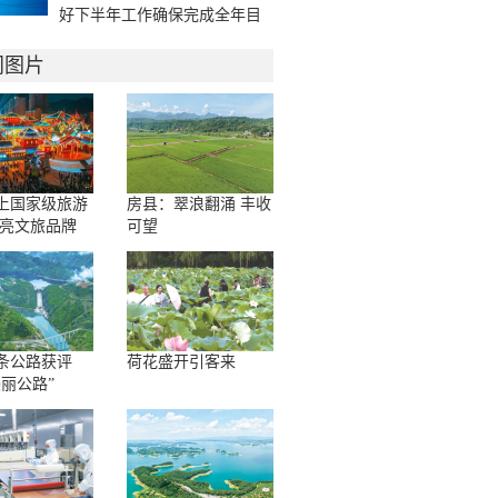
好下半年工作确保完成全年目
标 努力为全省支点建设作出新
的更大贡献 王永辉主持并讲话
门图片
余珂张澍赵哲蔡贤忠出席
上国家级旅游
房县：翠浪翻涌 丰收
擦亮文旅品牌
可望
条公路获评
荷花盛开引客来
美丽公路”