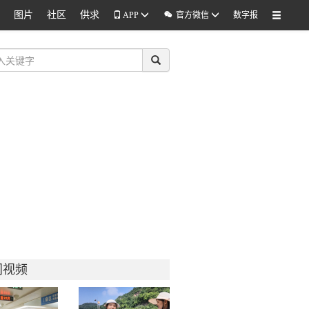
图片
社区
供求

APP
官方微信
数字报
门视频