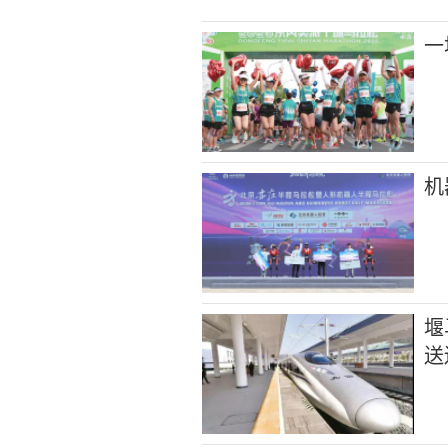
一
机
堰
送