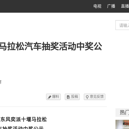
电视
广播
直播
堰马拉松汽车抽奖活动中奖公
育
爆料
投稿
意见反馈



热
26东风奕派十堰马拉松