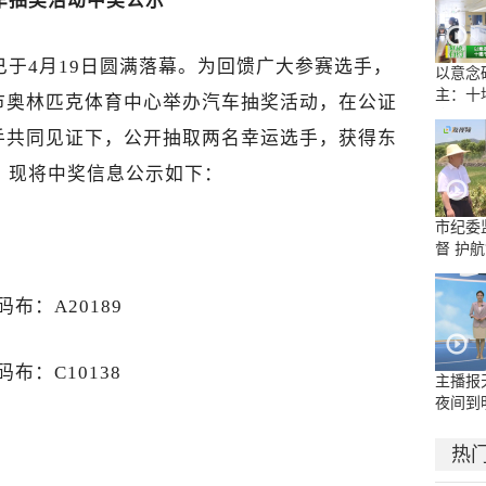
车抽奖活动中奖公示
松已于4月19日圆满落幕。为回馈广大参赛选手，
以意念
主：十
市奥林匹克体育中心举办汽车抽奖活动，在公证
康复医
手共同见证下，公开抽取两名幸运选手，获得东
示范病
。现将中奖信息公示如下：
市纪委
督 护航
布：A20189
布：C10138
主播报
夜间到
散阵雨
热