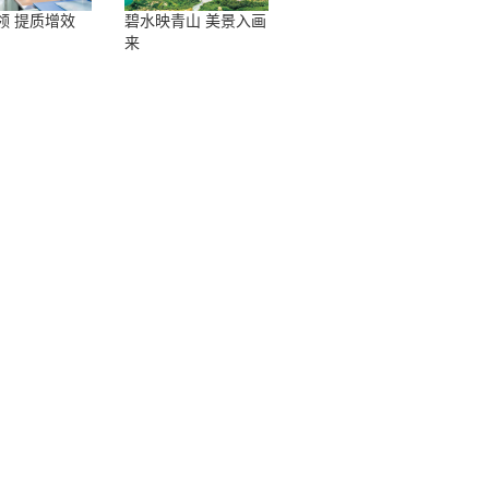
领 提质增效
碧水映青山 美景入画
来