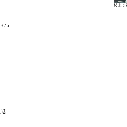
技术引
2376
m
电话