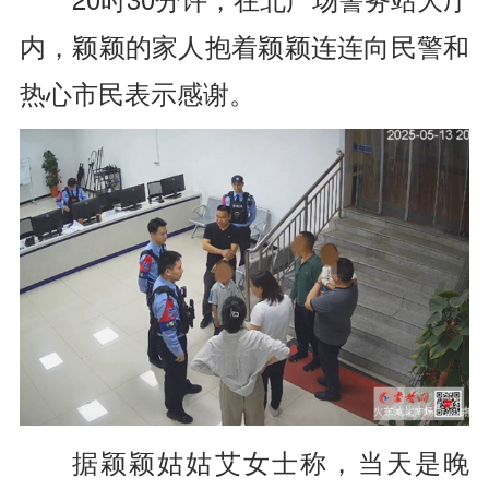
内，颖颖的家人抱着颖颖连连向民警和
热心市民表示感谢。
据颖颖姑姑艾女士称，当天是晚