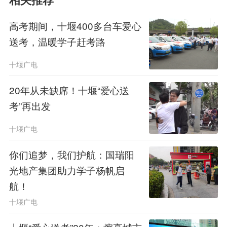
相关推荐
21年间，超过5500辆次爱心车辆
穿梭于大街小巷，为3万余人次出行不
高考期间，十堰400多台车爱心
送考，温暖学子赶考路
便、居住偏远或有特殊需求的考生，提
十堰广电
供了“一对一”的贴心送考服务。
20年从未缺席！十堰“爱心送
编辑：李晓静
考”再出发
原创作品，未经许可禁止转载
十堰广电
你们追梦，我们护航：国瑞阳
6
光地产集团助力学子杨帆启
航！
十堰广电