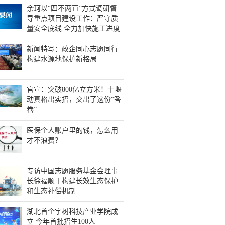
余珂以“四不两直”方式调研督
导重点项目建设工作：严守质
量安全底线 全力加快施工进度
新闻特写：政企同心志愿同行
构建水源地保护新格局
官宣：突破800亿立方米！十堰
动真格出实招，交出了这份“答
卷”
医保个人账户里的钱，怎么用
才不浪费？
专访中国志愿服务基金会理事
长徐福顺丨构建长效生态保护
和生态补偿机制
湖北首个宇树科技产业学院成
立 今年首批招生100人