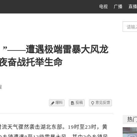
电视
广播
直播
！”——遭遇极端雷暴大风龙
夜奋战托举生命
报
爆料
投稿
意见反馈



热
对流天气骤然袭击湖北东部。19时至23时，黄