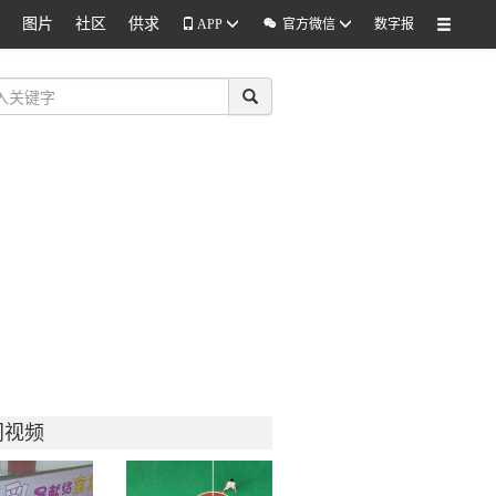
图片
社区
供求

APP
官方微信
数字报
门视频