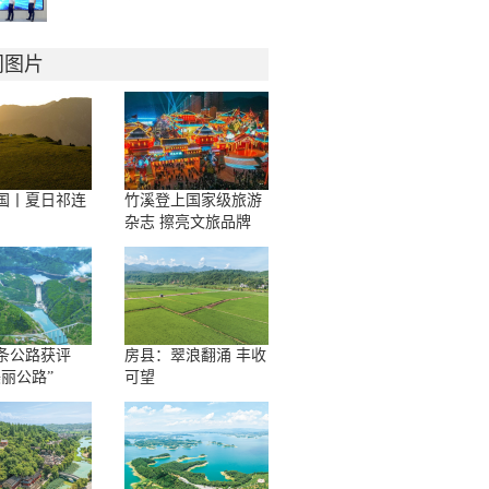
门图片
国丨夏日祁连
竹溪登上国家级旅游
杂志 擦亮文旅品牌
条公路获评
房县：翠浪翻涌 丰收
美丽公路”
可望