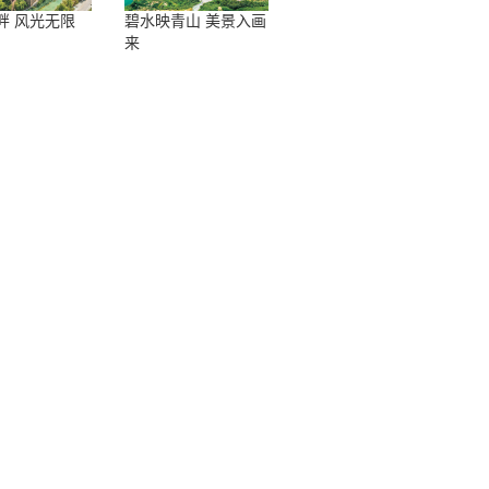
畔 风光无限
碧水映青山 美景入画
来