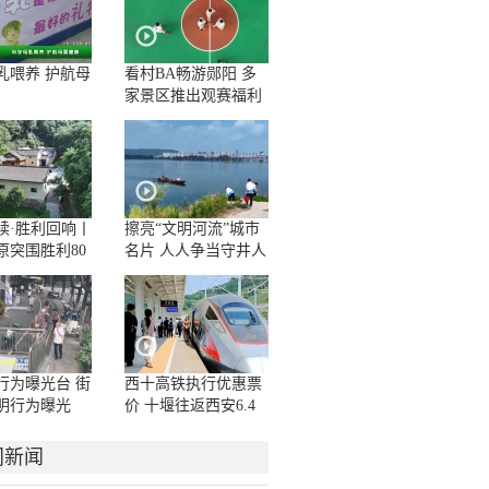
乳喂养 护航母
看村BA畅游郧阳 多
家景区推出观赛福利
续·胜利回响丨
擦亮“文明河流”城市
原突围胜利80
名片 人人争当守井人
列短视频——
行为曝光台 街
西十高铁执行优惠票
明行为曝光
价 十堰往返西安6.4
折起
门新闻