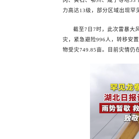
冈、黄石、鄂州、咸宁等地53
力高达13级，部分区域出现罕
截至7日7时，此次雷暴大风已
灾，紧急避险996人，转移安置2
物受灾749.85亩。目前灾情