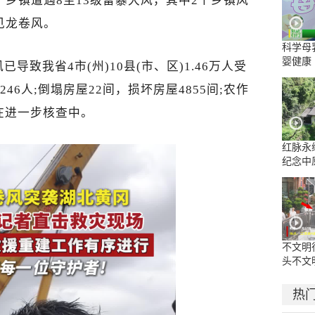
个乡镇遭遇8至13级雷暴大风，其中2个乡镇风
见龙卷风。
科学母
婴健康
导致我省4市(州)10县(市、区)1.46万人受
46人;倒塌房屋22间，损坏房屋4855间;农作
仍在进一步核查中。
红脉永
纪念中
周年系
古院
不文明
头不文
热