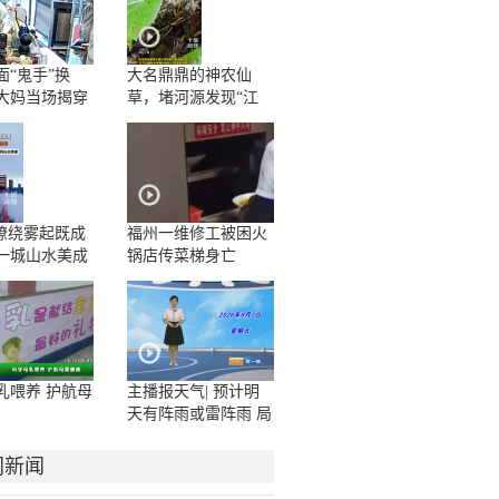
面“鬼手”换
大名鼎鼎的神农仙
大妈当场揭穿
草，堵河源发现“江
边一碗水”野生群落
”缭绕雾起既成
福州一维修工被困火
一城山水美成
锅店传菜梯身亡
卷
乳喂养 护航母
主播报天气| 预计明
天有阵雨或雷阵雨 局
地大雨或暴雨
门新闻