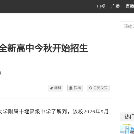
电视
广播
直播
全新高中今秋开始招生
媒
爆料
投稿
意见反馈



大学附属十堰高级中学了解到，该校
2026年9月
热