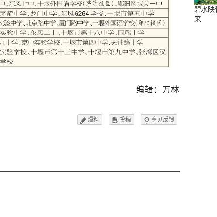
碧水映
来
编辑：万林
爆料
投稿
意见反馈


