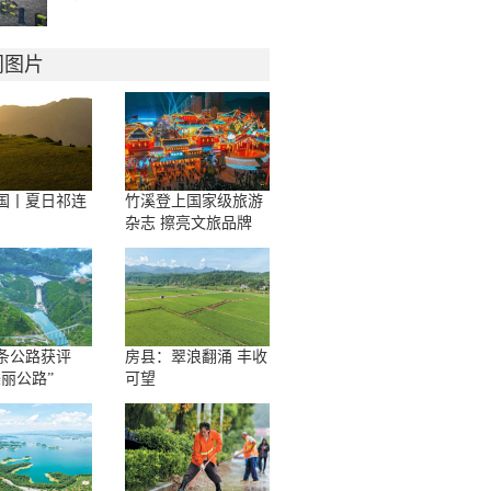
门图片
国丨夏日祁连
竹溪登上国家级旅游
杂志 擦亮文旅品牌
条公路获评
房县：翠浪翻涌 丰收
美丽公路”
可望