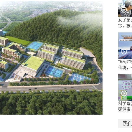
女子蒙
钞，被
“轻纱
仙境，
水墨长
科学母
婴健康
热