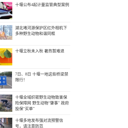
十堰公布4起计量监管典型案例
湖北堵河源保护区红外相机下
多种野生动物和谐同框
十堰立秋未入秋 暑热暂难退
7日、8日 十堰一地这些桥梁禁
限行！
十堰全域织密野生动物致害保
险保障网 野生动物“肇事” 政府
投保“买单”
十堰多地发布强对流预警信
号，请注意防范