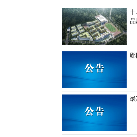
十
品
郧
最