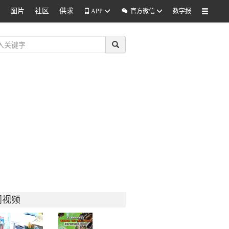
图片
社区
供求

APP
官方微信
数字报
门视频