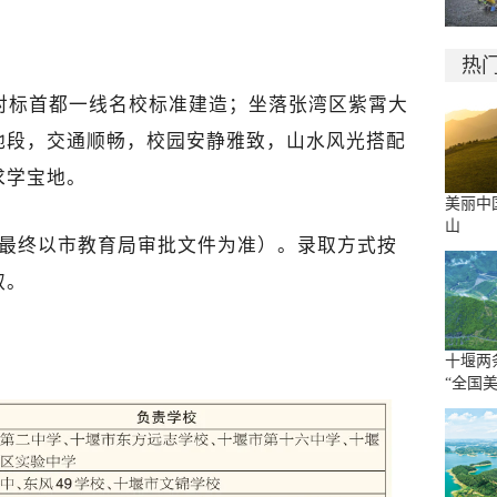
热
，对标首都一线名校标准建造；坐落张湾区紫霄大
地段，交通顺畅，校园安静雅致，山水风光搭配
求学宝地。
美丽中
山
（最终以市教育局审批文件为准
）。录取方式按
取。
十堰两
“全国