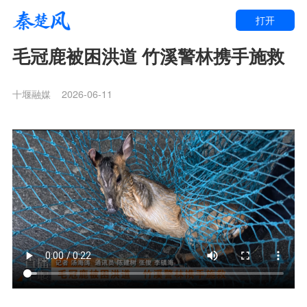
打开
毛冠鹿被困洪道 竹溪警林携手施救
十堰融媒
2026-06-11