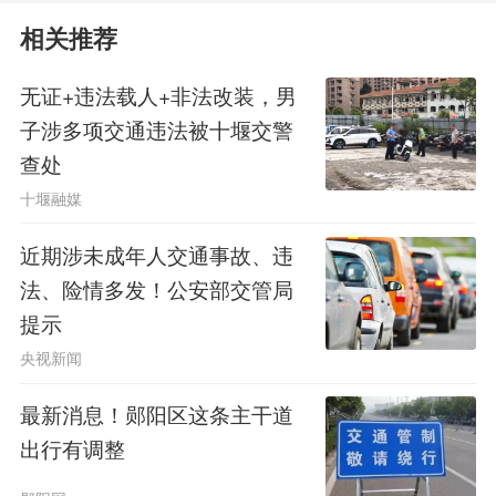
红绿灯信息，提前告诉司机——下一个
相关推荐
路口能不能过，该以什么速度通过，避
无证+违法载人+非法改装，男
子涉多项交通违法被十堰交警
免急刹急停。
查处
对重卡来说，急刹急停意味着油耗
十堰融媒
飙升。让车辆“能过尽过”，不仅能提升
近期涉未成年人交通事故、违
通行效率，还能降低油耗，节能环保。
法、险情多发！公安部交管局
提示
高卓说，相比导航软件，“车路云
央视新闻
一体化”系统更多依靠摄像头实时拍
最新消息！郧阳区这条主干道
摄，精准度更高，误报更少;大型货车
出行有调整
盲区多，路侧传感设备能实时识别周边