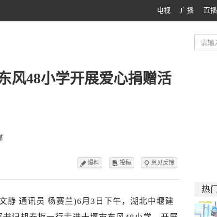
电视
广播
直播
东风48小学开展爱心捐赠活
媒
爆料
投稿
意见反馈



热
文静 通讯员 杨赛兰)
6月3日下午，湖北中堰建