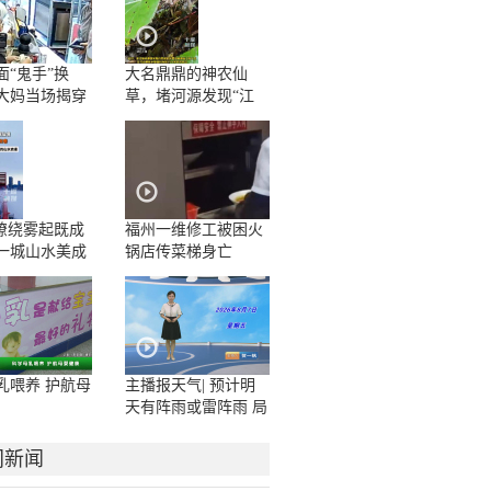
面“鬼手”换
大名鼎鼎的神农仙
大妈当场揭穿
草，堵河源发现“江
边一碗水”野生群落
”缭绕雾起既成
福州一维修工被困火
一城山水美成
锅店传菜梯身亡
卷
乳喂养 护航母
主播报天气| 预计明
天有阵雨或雷阵雨 局
地大雨或暴雨
门新闻