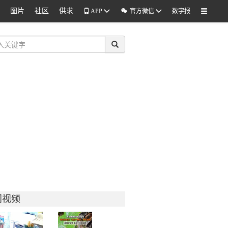
图片
社区
供求

APP
官方微信
数字报
门视频