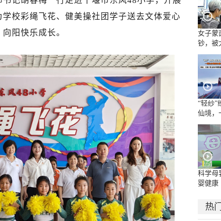
书记胡春梅一行走进十堰市东风48小学，开展
为学校彩绳飞花、健美操社团学子送去文体爱心
、向阳快乐成长。
女子蒙
钞，被
“轻纱
仙境，
水墨长
科学母
婴健康
热