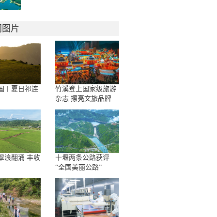
门图片
国丨夏日祁连
竹溪登上国家级旅游
杂志 擦亮文旅品牌
翠浪翻涌 丰收
十堰两条公路获评
“全国美丽公路”