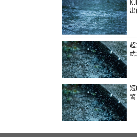
刚
出
超
武
短
警