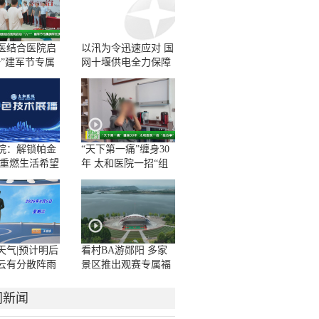
医结合医院启
以汛为令迅速应对 国
一”建军节专属
网十堰供电全力保障
抚活动
群众用电无忧
院：解锁帕金
“天下第一痛”缠身30
 重燃生活希望
年 太和医院一招“组
合拳”解顽疾
天气|预计明后
看村BA游郧阳 多家
云有分散阵雨
景区推出观赛专属福
雨
利
门新闻