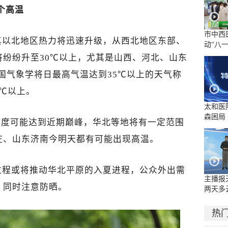
个高温
市中西
其以北地区热力将迅速升级，从西北地区东部、
动“八
拥军优
纷纷升至30℃以上，尤其是山西、河北、山东
国气象学将日最高气温达到35℃以上的天气称
7℃以上。
太和医
森困局
和强度可能达到近期巅峰，华北等地将有一定范围
庄、山东济南今明天都有可能出现高温。
过程或将推动华北平原的入夏进程，公众外出需
主播报
，同时注意防晒。
两天多
或雷阵
热