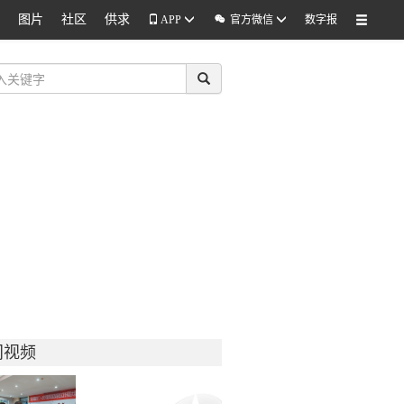
图片
社区
供求

APP
官方微信
数字报
门视频