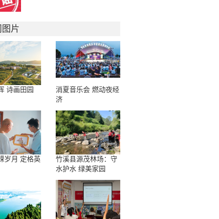
门图片
晖 诗画田园
消夏音乐会 燃动夜经
济
嵘岁月 定格英
竹溪县源茂林场：守
水护水 绿美家园