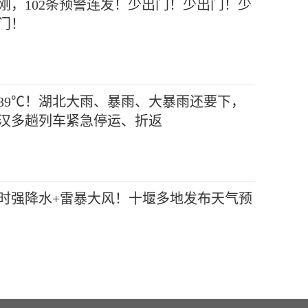
刚，102条预警连发！少出门！少出门！少
门！
39℃！湖北大雨、暴雨、大暴雨还要下，
汉多趟列车紧急停运、折返
时强降水+雷暴大风！十堰多地发布天气预