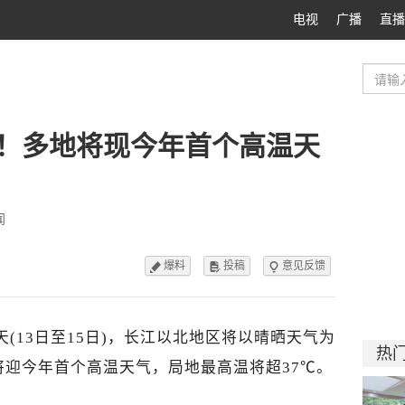
电视
广播
直播
上！多地将现今年首个高温天
闻
爆料
投稿
意见反馈



(13日至15日)，长江以北地区将以晴晒天气为
热
迎今年首个高温天气，局地最高温将超37℃。