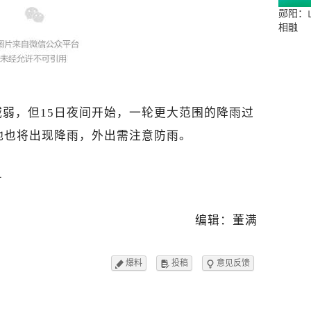
郧阳：
相融
弱，但15日夜间开始，一轮更大范围的降雨过
地也将出现降雨，外出需注意防雨。
号
编辑：董满
爆料
投稿
意见反馈


