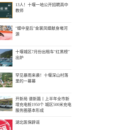
13人！十堰一地公开招聘高中
教师
“蝶中皇后”金裳凤蝶献身堵河
源
十堰城区7月份出租车“红黑榜”
出炉
罕见暴雨来袭！十堰深山村落
里的一幕幕
开新局 谱新篇丨上半年全市新
增充电桩1950个 城区500米充电
服务圈基本形成
湖北医保辟谣