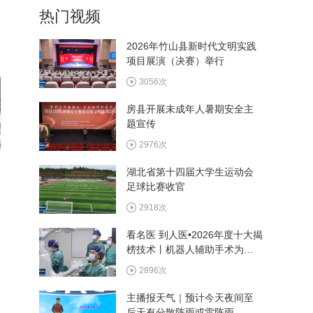
热门视频
986次
2026年竹山县新时代文明实践
项目展演（决赛）举行
红脉永续·胜利回响丨纪念中
原突围胜利80周年系列短视
3056次
频——古院
1332次
房县开展未成年人暑期安全主
题宣传
不文明行为曝光台 街头不文
明行为曝光
2976次
1338次
湖北省第十四届大学生运动会
足球比赛收官
擦亮“文明河流”城市名片 人
人争当守井人
2918次
1314次
看名医 到人医•2026年度十大揭
榜技术丨机器人辅助手术为患
者诊疗提供新选择
2896次
主播报天气｜预计今天夜间至
后天有分散阵雨或雷阵雨