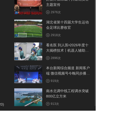
主题宣传
2976次
湖北省第十四届大学生运动
会足球比赛收官
2918次
看名医 到人医•2026年度十
大揭榜技术丨机器人辅助手
术为患者诊疗提供新选择
2896次
本台新闻综合频道 新闻客户
端 微信视频号今晚同步播出
《周五面对面》聚焦竹溪：
919次
建强省际节点县 做优农旅大
文章
南水北调中线工程调水突破
800亿立方米
913次
20)
8月7日《文明新视角》