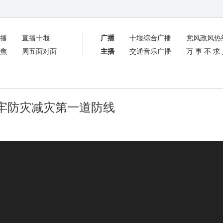
播
直播十堰
广播
十堰综合广播
党风政风热
焦
周五面对面
主播
交通音乐广播
万事不求
牢防灾减灾第一道防线