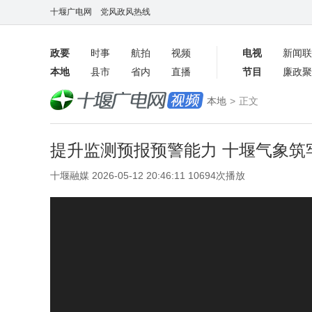
十堰广电网
党风政风热线
政要
时事
航拍
视频
电视
新闻联
本地
县市
省内
直播
节目
廉政聚
客户端
本地
>
正文
数字报
提升监测预报预警能力 十堰气象筑
十堰融媒 2026-05-12 20:46:11 10694次播放