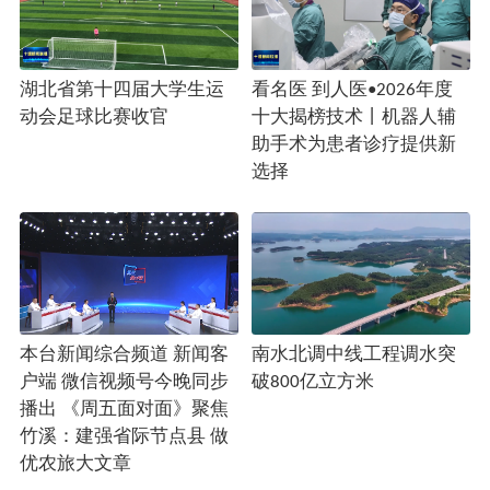
湖北省第十四届大学生运
看名医 到人医•2026年度
动会足球比赛收官
十大揭榜技术丨机器人辅
助手术为患者诊疗提供新
选择
本台新闻综合频道 新闻客
南水北调中线工程调水突
户端 微信视频号今晚同步
破800亿立方米
播出 《周五面对面》聚焦
竹溪：建强省际节点县 做
优农旅大文章