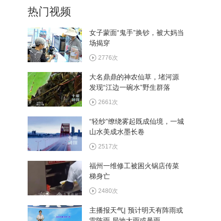
热门视频
女子蒙面“鬼手”换钞，被大妈当
场揭穿
7月1日《直播十堰》
2776次
大名鼎鼎的神农仙草，堵河源
发现“江边一碗水”野生群落
6月30日《直播十堰》
2661次
“轻纱”缭绕雾起既成仙境，一城
山水美成水墨长卷
6月29日《直播十堰》
2517次
福州一维修工被困火锅店传菜
梯身亡
2480次
主播报天气| 预计明天有阵雨或
雷阵雨 局地大雨或暴雨