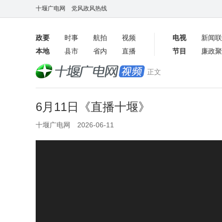
十堰广电网
党风政风热线
政要
时事
航拍
视频
电视
新闻联
本地
县市
省内
直播
节目
廉政聚
客户端
正文
数字报
6月11日《直播十堰》
十堰广电网 2026-06-11