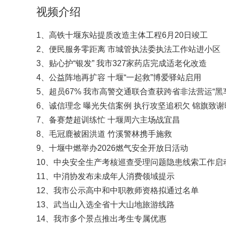
视频介绍
1、高铁十堰东站提质改造主体工程6月20日竣工
2、便民服务零距离 市城管执法委执法工作站进小区
3、贴心护“银发” 我市327家药店完成适老化改造
4、公益阵地再扩容 十堰“一起救”博爱驿站启用
5、超员67% 我市高警交通联合查获跨省非法营运“黑
6、诚信理念 曝光失信案例 执行攻坚追积欠 锦旗致
7、备赛楚超训练忙 十堰周六主场战宜昌
8、毛冠鹿被困洪道 竹溪警林携手施救
9、十堰中燃举办2026燃气安全开放日活动
10、中央安全生产考核巡查受理问题隐患线索工作启
11、中消协发布未成年人消费领域提示
12、我市公示高中和中职教师资格拟通过名单
13、武当山入选全省十大山地旅游线路
14、我市多个景点推出考生专属优惠