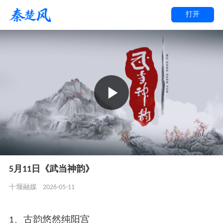
打开
5月11日《武当神韵》
2026-05-11
十堰融媒
1、古韵悠然纯阳宫