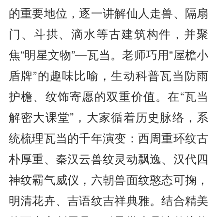
的重要地位，逐一讲解仙人走兽、隔扇
门、斗拱、滴水等古建筑构件，并聚
焦“明星文物”—瓦当。老师巧用“屋檐小
盾牌”的趣味比喻，生动科普瓦当防雨
护檐、纹饰寄愿的双重价值。在“瓦当
解密大课堂”，大家循着历史脉络，系
统梳理瓦当的千年演变：西周重环纹古
朴厚重、秦汉云兽纹灵动飘逸、汉代四
神纹霸气威仪，六朝兽面纹憨态可掬，
明清花卉、吉语纹吉祥典雅。结合精美