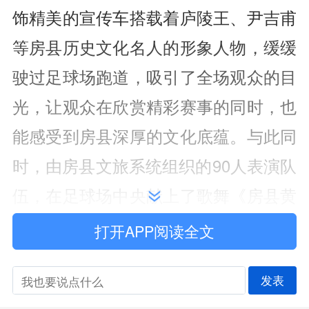
饰精美的宣传车搭载着庐陵王、尹吉甫
等房县历史文化名人的形象人物，缓缓
驶过足球场跑道，吸引了全场观众的目
光，让观众在欣赏精彩赛事的同时，也
能感受到房县深厚的文化底蕴。与此同
时，由房县文旅系统组织的90人表演队
伍，在足球场中央献上了歌舞《房县黄
酒歌》。演员们身着传统服饰，以优美
打开APP阅读全文
的舞姿和悠扬的歌声，展现了房县黄酒
发表
文化的独特魅力，让观众在品味足球激