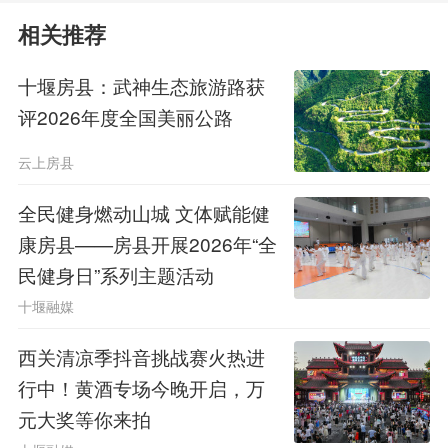
情的同时，也沉醉于黄酒的醇香之中。
相关推荐
十堰房县：武神生态旅游路获
评2026年度全国美丽公路
云上房县
全民健身燃动山城 文体赋能健
康房县——房县开展2026年“全
民健身日”系列主题活动
十堰融媒
西关清凉季抖音挑战赛火热进
行中！黄酒专场今晚开启，万
元大奖等你来拍