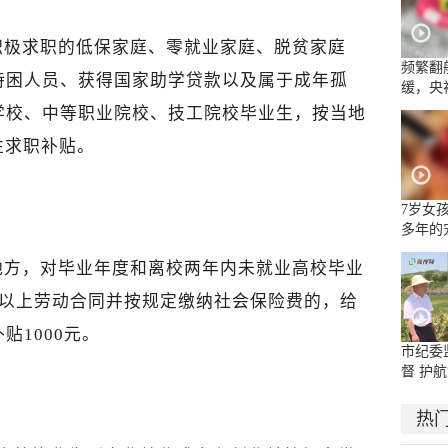
积极求职的低保家庭、零就业家庭、脱贫家庭
频繁翻
特困人员、获得国家助学贷款以及属于成年孤
缓，央
流乱象
学校、中等职业院校、技工院校毕业生，按当地
性求职补贴。
7岁女
多年的
面部被
地方，对毕业年度和离校两年内未就业高校毕业
嘴唇被
年以上劳动合同并按规定缴纳社会保险费的，给
贴1000元。
市纪委
督 护航
热