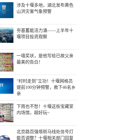
涉及十堰多地，湖北发布黄色
山洪灾害气象预警
夯基蓄能活力涌——上半年十
堰项目投资观察
一墙奖状，是他写给已故父亲
最美的告白！
“村村走到”立功！十堰网格员
提前100分钟预警，救下46名乡
亲
下雨也不愁！十堰这些宝藏室
内场馆，超好玩~
北京路百强塔斑马线处信号灯
能否调整？十堰相关部门回复