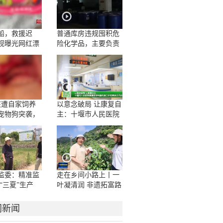
船，救援迟
普通库房违规囤积危
视曝光网红漂
险化学品，主要负责
人一问三不知
孩遭自家饲养
以意念破局 让康复自
宠物狗突袭，
主：十堰市人民医院
咬伤10多处，
康复医学科脑机接口
撕裂
示范病房正式启用
监委：精准监
走在乡间小路上丨一
“三夏”生产
叶凝清润 非遗拓富路
门新闻