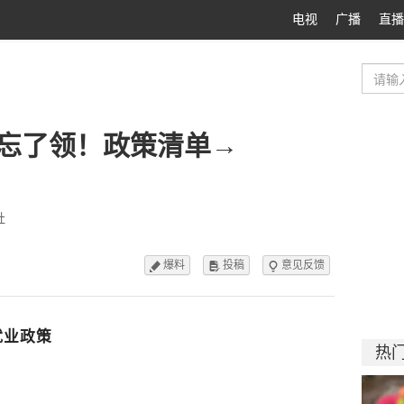
电视
广播
直播
忘了领！政策清单→
社
爆料
投稿
意见反馈



就业政策
热