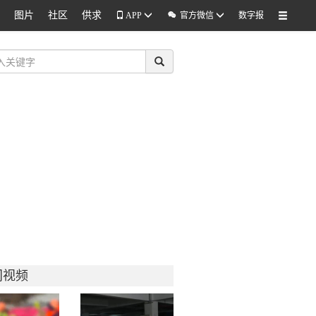
图片
社区
供求

APP
官方微信
数字报
门视频