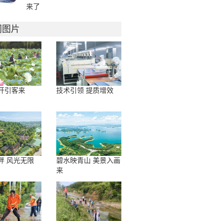
来了
门图片
开引客来
技术引领 提质增效
畔 风光无限
碧水映青山 美景入画
来