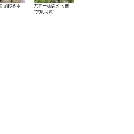
堵 消除积水
共护一泓清水 同创
“文明河流”