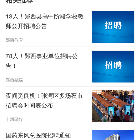
相关推荐
益与老年教育的市民提供了就业与服务
13人！郧西县高中阶段学校教
社会的平台，也将进一步丰富十堰老年
师公开招聘公告
教育资源，丰富老年人精神文化生活。
郧西教育
竹山县
2026年
公开招聘
教师
78人！郧西事业单位招聘公
告！
十堰市竹山县
2026年教师公开招聘
郧西融媒
报名启动啦！
本次共招聘45名在编教
夜间觅良机！张湾区多场夜市
师，其中高中教师32名，幼儿教师13
招聘会时间表公布
名。
请看详细信息
十堰融媒
高中阶段学校教师
国药东风总医院招聘通知