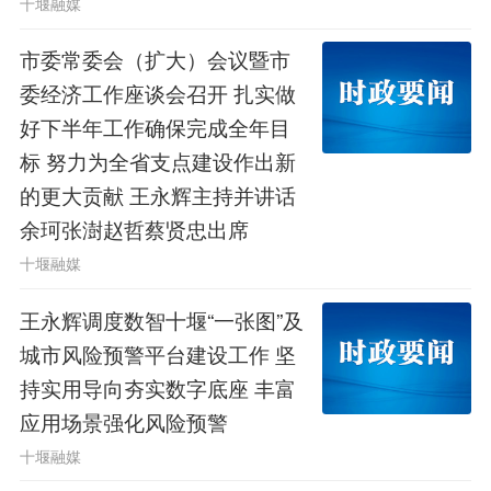
十堰融媒
护水重大政治责任和光荣使命，抢抓生
市委常委会（扩大）会议暨市
态环境法典实施契机，全面加强生态环
委经济工作座谈会召开 扎实做
好下半年工作确保完成全年目
境治理和水源地保护，确保一泓清水永
标 努力为全省支点建设作出新
续北上。
的更大贡献 王永辉主持并讲话
余珂张澍赵哲蔡贤忠出席
市委常委、市委秘书长高红民参加
十堰融媒
调研。
王永辉调度数智十堰“一张图”及
城市风险预警平台建设工作 坚
编辑：李晓静
持实用导向夯实数字底座 丰富
原创作品，未经许可禁止转载
应用场景强化风险预警
十堰融媒
14