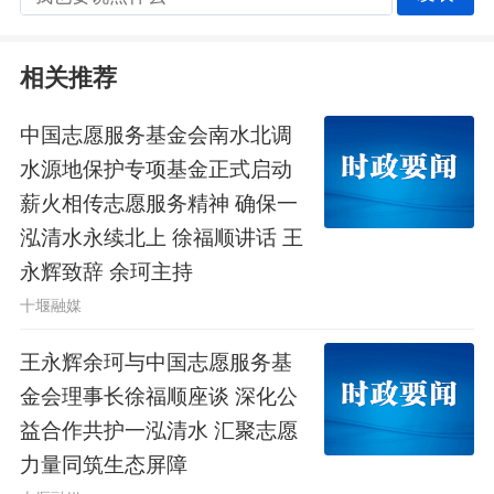
期、压茬推进，在确保质量和安全前提
下，推动项目早建成、早投产、早见
相关推荐
效，坚定不移做大做强以好水为本底的
中国志愿服务基金会南水北调
生态经济。要坚持投资于物与投资于人
水源地保护专项基金正式启动
相结合，建好人才公寓，优化服务保
薪火相传志愿服务精神 确保一
泓清水永续北上 徐福顺讲话 王
障，确保人才引得进、留得住、用得
永辉致辞 余珂主持
好。
十堰融媒
调研途中，王永辉还深入凉水河镇
王永辉余珂与中国志愿服务基
江口村水域开展巡河巡库。他强调，守
金会理事长徐福顺座谈 深化公
益合作共护一泓清水 汇聚志愿
水护水是十堰“天大的事”，320万十堰
力量同筑生态屏障
人都是忠诚“守井人”。要坚决扛牢保水