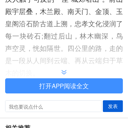
殿宇层叠，木兰殿、南天门、金顶、玉
皇阁沿石阶古道上溯，忠孝文化浸润了
每一块砖石;翻过后山，林木幽深，鸟
声空灵，恍如隔世。四公里的路，走的
是一段从人间到云端、再从云端归于草
木的切换。
打开APP阅读全文
不必远行，便得山意。
发表