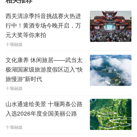
相关推荐
西关清凉季抖音挑战赛火热进
行中！黄酒专场今晚开启，万
02
元大奖等你来拍
十堰融媒
襄阳市保康县九路寨生态旅游区
文化康养 休闲旅居——武当太
主线10-15公里 难度：全民适配至
极湖国家级旅游度假区迈入“快
进阶
旅慢游”新时代
十堰融媒
山水通途绘美景 十堰两条公路
入选2026年度全国美丽公路
十堰融媒