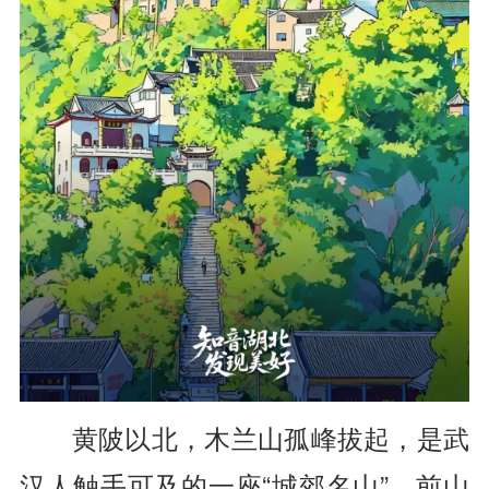
黄陂以北，木兰山孤峰拔起，是武
汉人触手可及的一座“城郊名山”。前山