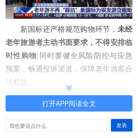
新国标还严格规范购物环节，
未经
老年旅游者主动书面要求，
不得安排临
时性购物
;同时要健全风险防控与应急
预案，畅通投诉渠道，保障老年游客合
法权益。
标准的实施有助于引导旅行社规范
打开APP阅读全文
经营行为，倒逼旅行社完善服务流程，
提升专业服务能力，同时也为监管工作
发表