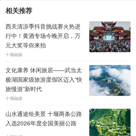
提供明确的技术依据，便于开展监督检
相关推荐
查，规范市场秩序。
西关清凉季抖音挑战赛火热进
首个饭店无障碍国标今年8月将落
行中！黄酒专场今晚开启，万
地
元大奖等你来拍
十堰融媒
记者了解到，我国目前有近5亿人
文化康养 休闲旅居——武当太
包括老人、残障人士、孕妇、婴幼儿等
极湖国家级旅游度假区迈入“快
的出行受限群体，这次发布的我国首个
旅慢游”新时代
旅游饭店无障碍国家标准——《无障碍
十堰融媒
旅游服务规范 旅游饭店》将于2026年
8
山水通途绘美景 十堰两条公路
入选2026年度全国美丽公路
月1日实施
，标准将如何惠及这些出行