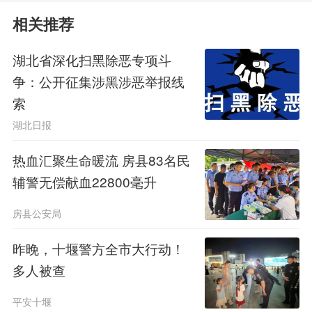
“巡堤有‘千里眼’，护江成了共同的
相关推荐
事”
湖北省深化扫黑除恶专项斗
争：公开征集涉黑涉恶举报线
索
湖北日报
热血汇聚生命暖流 房县83名民
辅警无偿献血22800毫升
房县公安局
昨晚，十堰警方全市大行动！
长江大保护实施以来，公安江堤水
多人被查
清岸绿。(荆州市长江河道管理局公安
平安十堰